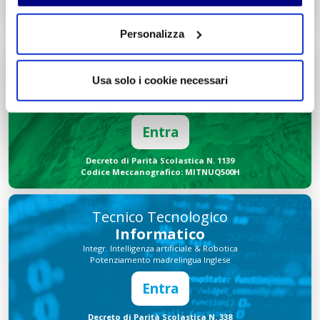
Decreto di Parità Scolastica N. 2684
Codice Meccanografico: MIPMRI500E
Personalizza
Tecnico Economico
Turismo
Usa solo i cookie necessari
Integr. Marketing & Comunicazione
Potenziamento madrelingua Inglese
Entra
Decreto di Parità Scolastica N. 1139
Codice Meccanografico: MITNUQ500H
Tecnico Tecnologico
Informatico
Integr. Intelligenza artificiale & Robotica
Potenziamento madrelingua Inglese
Entra
Decreto di Parità Scolastica N. 338