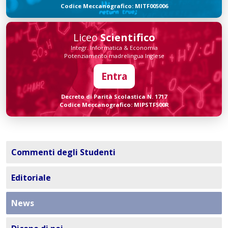
Codice Meccanografico: MITF005006
Liceo
Scientifico
Integr. Informatica & Economia
Potenziamento madrelingua Inglese
Entra
Decreto di Parità Scolastica N. 1717
Codice Meccanografico: MIPSTF500R
Commenti degli Studenti
Editoriale
News