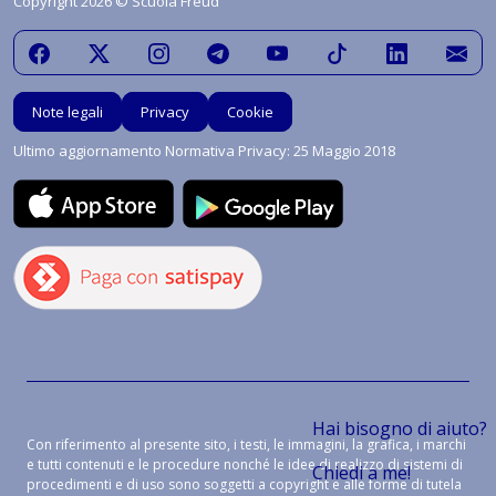
Copyright 2026 © Scuola Freud
Note legali
Privacy
Cookie
Ultimo aggiornamento Normativa Privacy: 25 Maggio 2018
Hai bisogno di aiuto?
Con riferimento al presente sito, i testi, le immagini, la grafica, i marchi
e tutti contenuti e le procedure nonché le idee di realizzo di sistemi di
Chiedi a me!
procedimenti e di uso sono soggetti a copyright e alle forme di tutela