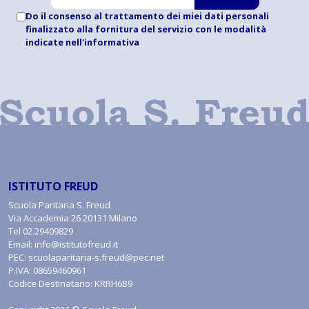
Do il consenso al trattamento dei miei dati personali
finalizzato alla fornitura del servizio con le modalità
indicate
nell'informativa
ISTITUTO FREUD
Scuola Paritaria S. Freud
Via Accademia 26 20131 Milano
Tel
02.29409829
Email:
info@istitutofreud.it
PEC:
scuolaparitaria-s.freud@pec.net
P.IVA: 08659460961
Codice Destinatario: KRRH6B9