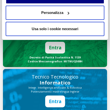
Decreto di Parità Scolastica N. 2684
Codice Meccanografico: MIPMRI500E
Personalizza
Tecnico Economico
Turismo
Usa solo i cookie necessari
Integr. Marketing & Comunicazione
Potenziamento madrelingua Inglese
Entra
Decreto di Parità Scolastica N. 1139
Codice Meccanografico: MITNUQ500H
Tecnico Tecnologico
Informatico
Integr. Intelligenza artificiale & Robotica
Potenziamento madrelingua Inglese
Entra