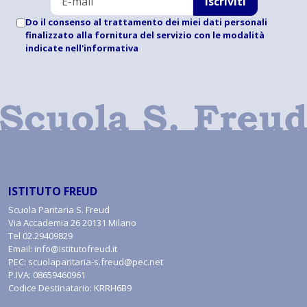
Iscriviti
Do il consenso al trattamento dei miei dati personali
finalizzato alla fornitura del servizio con le modalità
indicate
nell'informativa
ISTITUTO FREUD
Scuola Paritaria S. Freud
Via Accademia 26 20131 Milano
Tel
02.29409829
Email:
info@istitutofreud.it
PEC:
scuolaparitaria-s.freud@pec.net
P.IVA: 08659460961
Codice Destinatario: KRRH6B9