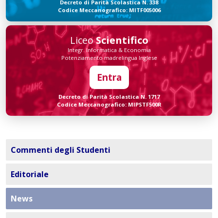
Decreto di Parità Scolastica N. 338
Codice Meccanografico: MITF005006
Liceo
Scientifico
Integr. Informatica & Economia
Potenziamento madrelingua Inglese
Entra
Decreto di Parità Scolastica N. 1717
Codice Meccanografico: MIPSTF500R
Commenti degli Studenti
Editoriale
News