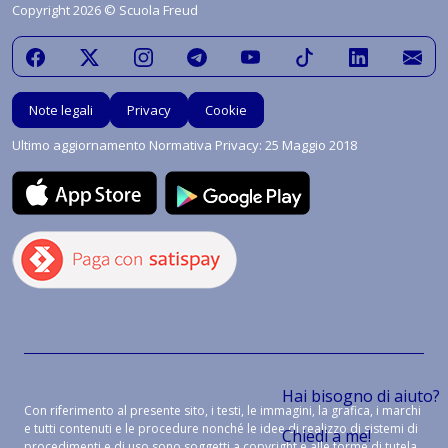
Copyright 2026 © Scuola Freud
Note legali
Privacy
Cookie
Ultimo aggiornamento Normativa Privacy: 25 Maggio 2018
Hai bisogno di aiuto?
Con riferimento al presente sito, i testi, le immagini, la grafica, i marchi
e tutti contenuti e le procedure nonché le idee di realizzo di sistemi di
Chiedi a me!
procedimenti e di uso sono soggetti a copyright e alle forme di tutela