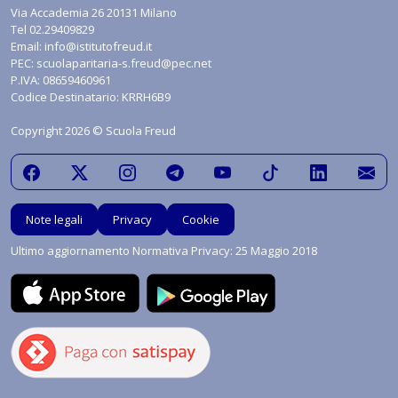
Via Accademia 26 20131 Milano
Tel
02.29409829
Email:
info@istitutofreud.it
PEC:
scuolaparitaria-s.freud@pec.net
P.IVA: 08659460961
Codice Destinatario: KRRH6B9
Copyright 2026 © Scuola Freud
Note legali
Privacy
Cookie
Ultimo aggiornamento Normativa Privacy: 25 Maggio 2018