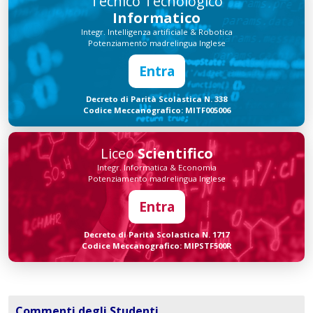
Tecnico Tecnologico
Informatico
Integr. Intelligenza artificiale & Robotica
Potenziamento madrelingua Inglese
Entra
Decreto di Parità Scolastica N. 338
Codice Meccanografico: MITF005006
Liceo
Scientifico
Integr. Informatica & Economia
Potenziamento madrelingua Inglese
Entra
Decreto di Parità Scolastica N. 1717
Codice Meccanografico: MIPSTF500R
Commenti degli Studenti