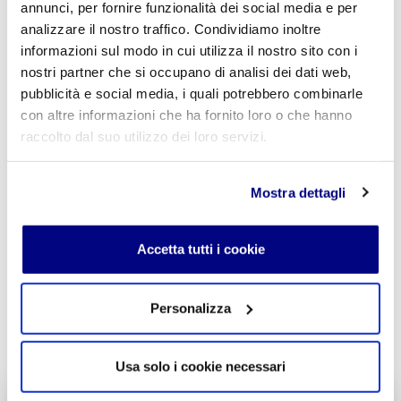
annunci, per fornire funzionalità dei social media e per
analizzare il nostro traffico. Condividiamo inoltre
informazioni sul modo in cui utilizza il nostro sito con i
Commento
*
nostri partner che si occupano di analisi dei dati web,
pubblicità e social media, i quali potrebbero combinarle
con altre informazioni che ha fornito loro o che hanno
raccolto dal suo utilizzo dei loro servizi.
Acconsento al trattamento dei
dati personali
.
*
Mostra dettagli
Accetta tutti i cookie
Personalizza
INVIA COMMENTO
Usa solo i cookie necessari