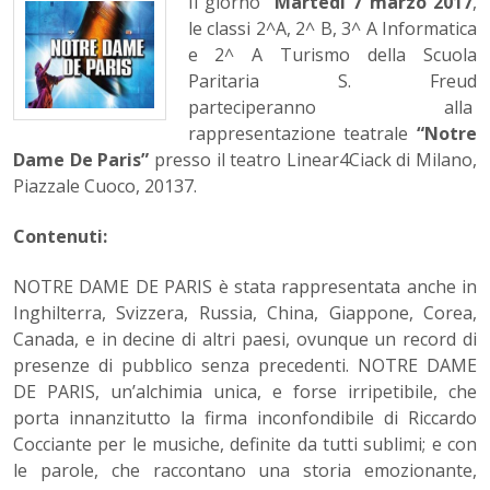
Il giorno
Martedì 7 marzo 2017
,
le classi 2^A, 2^ B, 3^ A Informatica
e 2^ A Turismo della Scuola
Paritaria S. Freud
parteciperanno alla
rappresentazione teatrale
“Notre
Dame De Paris”
presso il teatro Linear4Ciack di Milano,
Piazzale Cuoco, 20137.
Contenuti:
NOTRE DAME DE PARIS è stata rappresentata anche in
Inghilterra, Svizzera, Russia, China, Giappone, Corea,
Canada, e in decine di altri paesi, ovunque un record di
presenze di pubblico senza precedenti. NOTRE DAME
DE PARIS, un’alchimia unica, e forse irripetibile, che
porta innanzitutto la firma inconfondibile di Riccardo
Cocciante per le musiche, definite da tutti sublimi; e con
le parole, che raccontano una storia emozionante,