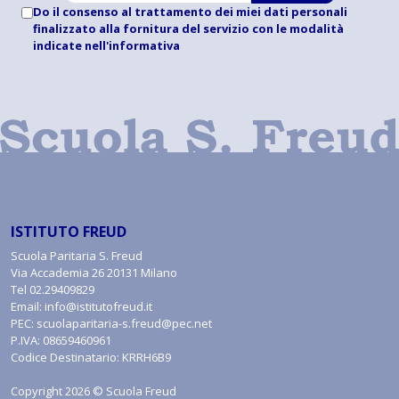
Do il consenso al trattamento dei miei dati personali
finalizzato alla fornitura del servizio con le modalità
indicate
nell'informativa
ISTITUTO FREUD
Scuola Paritaria S. Freud
Via Accademia 26 20131 Milano
Tel
02.29409829
Email:
info@istitutofreud.it
PEC:
scuolaparitaria-s.freud@pec.net
P.IVA: 08659460961
Codice Destinatario: KRRH6B9
Copyright 2026 © Scuola Freud