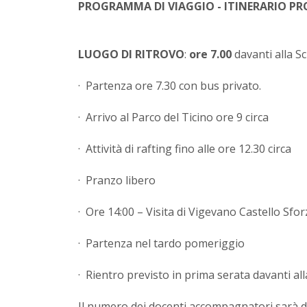
PROGRAMMA DI VIAGGIO - ITINERARIO P
LUOGO DI RITROVO
:
ore 7.00
davanti alla S
· Partenza ore 7.30 con bus privato.
· Arrivo al Parco del Ticino ore 9 circa
· Attività di rafting fino alle ore 12.30 circa
· Pranzo libero
· Ore 14:00 – Visita di Vigevano Castello Sfo
· Partenza nel tardo pomeriggio
· Rientro previsto in prima serata davanti al
Il numero dei docenti accompagnatori sarà d