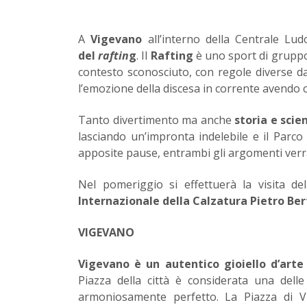
A
Vigevano
all’interno della Centrale Lu
del
raftin
g
. Il
Rafting
è uno sport di grupp
contesto sconosciuto, con regole diverse da
l’emozione della discesa in corrente avendo
Tanto divertimento ma anche
storia e scie
lasciando un’impronta indelebile e il Parc
apposite pause, entrambi gli argomenti verra
Nel pomeriggio si effettuerà la visita de
Internazionale della Calzatura Pietro Ber
VIGEVANO
Vigevano è un autentico gioiello d’art
Piazza della città è considerata una delle 
armoniosamente perfetto. La Piazza di 