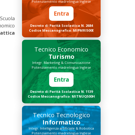
Potenziamento madrelingua Inglese
Entra
 Scuola
onomico
Decreto di Parità Scolastica N. 2684
Codice Meccanografico: MIPMRI500E
dattica
Tecnico Economico
Turismo
Integr. Marketing & Comunicazione
Potenziamento madrelingua Inglese
Entra
Decreto di Parità Scolastica N. 1139
Codice Meccanografico: MITNUQ500H
Tecnico Tecnologico
Informatico
Integr. Intelligenza artificiale & Robotica
Potenziamento madrelingua Inglese