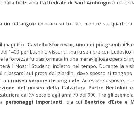
ta dalla bellissima
Cattedrale di Sant'Ambrogio
e circond
a un rettangolo edificato su tre lati, mentre sul quarto si 
il magnifico
Castello Sforzesco, uno dei più grandi d'Eu
fine del 1400 per Luchino Visconti, ma fu sempre con Ludovico 
e la fortezza fu trasformata in una meravigliosa opera di i
terà i Nostri Studenti indietro nel tempo. Durante la visit
i rilassarsi sul prato dei giardini, dove spesso si tengono 
re
un museo veramente originale
. Ad essere esposte, n
lezione del museo della Calzatura Pietro Bertolini
e
aturiera dal XV secolo agli anni 70 del 900. Tra gli esemplar
 da
personaggi importanti
, tra cui
Beatrice d’Este e M