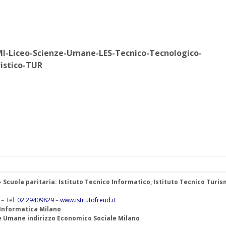
MI-Liceo-Scienze-Umane-LES-Tecnico-Tecnologico-
istico-TUR
 – Scuola paritaria: Istituto Tecnico Informatico, Istituto Tecnico Turis
 – Tel.
02.29409829
–
www.istitutofreud.it
 Informatica Milano
ze Umane indirizzo Economico Sociale Milano