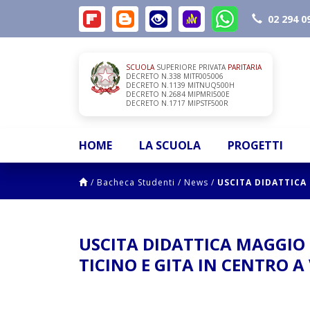
02 294 0
SCUOLA
SUPERIORE PRIVATA
PARITARIA
DECRETO N.338 MITF005006
DECRETO N.1139 MITNUQ500H
DECRETO N.2684 MIPMRI500E
DECRETO N.1717 MIPSTF500R
HOME
LA SCUOLA
PROGETTI
/
Bacheca Studenti
/
News
/
USCITA DIDATTICA 
USCITA DIDATTICA MAGGIO 
TICINO E GITA IN CENTRO 