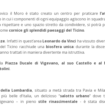
dovico il Moro è stato creato un centro per praticare
l’a
o in cui i componenti di ogni equipaggio agiscono in squadra
 rispettare e uno spazio stretto da condividere, si potrà 
 come
cornice gli splendidi paesaggi del Ticino
.
nze
. Infatti in quest’area
Leonardo da Vinci
ha vissuto diver
o del Ticino racchiude una
biosfera unica
: durante la disc
nno trattati in maniera divertente ma istruttiva.
lla
Piazza Ducale di Vigevano, al suo Castello e al
tolini
.
e della Lombardia
, situato a metà strada tra Pavia e Mil
più belle d’Italia, un delizioso “
salotto urbano
” dove t
Vigevano – in pieno
stile rinascimentale
- è stata di