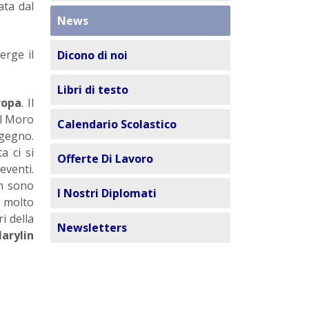
ata dal
News
erge il
Dicono di noi
Libri di testo
ropa
. Il
il Moro
Calendario Scolastico
ngegno.
a ci si
Offerte Di Lavoro
eventi.
on sono
I Nostri Diplomati
̀ molto
i della
Newsletters
arylin