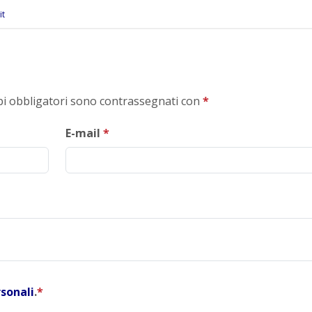
it
mpi obbligatori sono contrassegnati con
*
E-mail
*
rsonali
.
*