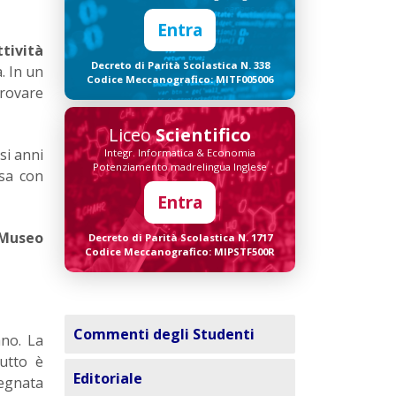
Entra
ttività
Decreto di Parità Scolastica N. 338
. In un
Codice Meccanografico: MITF005006
provare
Liceo
Scientifico
si anni
Integr. Informatica & Economia
Potenziamento madrelingua Inglese
esa con
Entra
 Museo
Decreto di Parità Scolastica N. 1717
Codice Meccanografico: MIPSTF500R
Commenti degli Studenti
ano. La
utto è
Editoriale
segnata