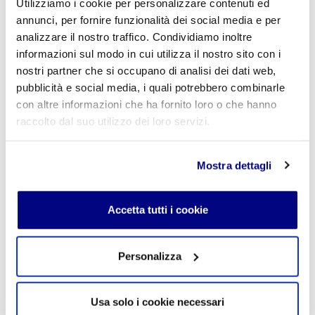
Utilizziamo i cookie per personalizzare contenuti ed
annunci, per fornire funzionalità dei social media e per
analizzare il nostro traffico. Condividiamo inoltre
informazioni sul modo in cui utilizza il nostro sito con i
Commento
*
nostri partner che si occupano di analisi dei dati web,
pubblicità e social media, i quali potrebbero combinarle
con altre informazioni che ha fornito loro o che hanno
raccolto dal suo utilizzo dei loro servizi.
Acconsento al trattamento dei
dati personali
.
*
Mostra dettagli
Accetta tutti i cookie
Personalizza
INVIA COMMENTO
Usa solo i cookie necessari