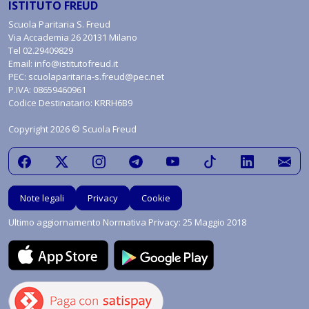
ISTITUTO FREUD
Scuola Paritaria S. Freud
Via Accademia 26 20131 Milano
Tel
02.29409829
Email:
info@istitutofreud.it
PEC:
scuolaparitaria-s.freud@pec.net
P.IVA: 08659460961
Codice Destinatario: KRRH6B9
Copyright 2026 © Scuola Freud
Note legali
Privacy
Cookie
Ultimo aggiornamento Normativa Privacy: 25 Maggio 2018