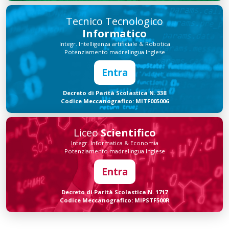
Tecnico Tecnologico
Informatico
Integr. Intelligenza artificiale & Robotica
Potenziamento madrelingua Inglese
Entra
Decreto di Parità Scolastica N. 338
Codice Meccanografico: MITF005006
Liceo
Scientifico
Integr. Informatica & Economia
Potenziamento madrelingua Inglese
Entra
Decreto di Parità Scolastica N. 1717
Codice Meccanografico: MIPSTF500R