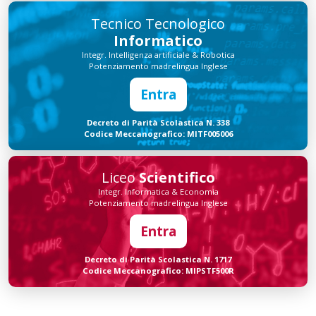
Tecnico Tecnologico
Informatico
Integr. Intelligenza artificiale & Robotica
Potenziamento madrelingua Inglese
Entra
Decreto di Parità Scolastica N. 338
Codice Meccanografico: MITF005006
Liceo
Scientifico
Integr. Informatica & Economia
Potenziamento madrelingua Inglese
Entra
Decreto di Parità Scolastica N. 1717
Codice Meccanografico: MIPSTF500R