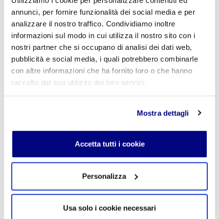
Turismo, Liceo delle Scienze Umane e Liceo Scientifico
Via Accademia, 26/29 Milano – Viale Fulvio Testi, 7 Milano – Tel.
annunci, per fornire funzionalità dei social media e per
02.29409829
–
www.istitutofreud.it
analizzare il nostro traffico. Condividiamo inoltre
Scuola Superiore Paritaria Milano
-
Scuola Privata Informatica
informazioni sul modo in cui utilizza il nostro sito con i
Milano
Scuola Privata Turismo Milano
-
Liceo delle Scienze Umane
nostri partner che si occupano di analisi dei dati web,
indirizzo Economico Sociale Milano
pubblicità e social media, i quali potrebbero combinarle
Liceo Scientifico Milano
con altre informazioni che ha fornito loro o che hanno
Contattaci per maggiori informazioni:
info@istitutofreud.it
raccolto dal suo utilizzo dei loro servizi.
Lascia un commento
Mostra dettagli
L'indirizzo email non verrà pubblicato. I campi
obbligatori sono contrassegnati con
*
Accetta tutti i cookie
Nome
*
Personalizza
Usa solo i cookie necessari
E-mail
*