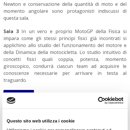
Newton e conservazione della quantità di moto e del
momento angolare sono protagonisti indiscussi di
questa sala.
Sala 3
In un vero e proprio MotoGP della Fisica si
impara come gli stessi principi fisici già incontrati si
applichino allo studio del funzionamento del motore e
della Dinamica della motocicletta. Lo studio intuitivo di
concetti fisici quali coppia, potenza, momento
giroscopico, condurrà ciascun team ad acquisire le
conoscenze necessarie per arrivare in testa al
traguardo.
« Indietro
Istituto Paritario S. Freud – Scuola Privata Milano – Scuola
Questo sito web utilizza i cookie
paritaria: Istituto Tecnico Informatico, Istituto Tecnico
Utilizziamo i cookie per personalizzare contenuti ed