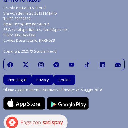
ISTITUTO FREUD
Scuola Paritaria S. Freud
Via Accademia 26 20131 Milano
Tel
02.29409829
Email:
info@istitutofreud.it
PEC:
scuolaparitaria-s.freud@pec.net
P.IVA: 08659460961
Codice Destinatario: KRRH6B9
Copyright 2026 © Scuola Freud
Note legali
Privacy
Cookie
Ultimo aggiornamento Normativa Privacy: 25 Maggio 2018