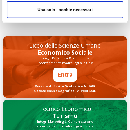
Usa solo i cookie necessari
INVIA COMMENTO
Liceo delle Scienze Umane
Economico Sociale
Integr. Psicologia & Sociologia
Potenziamento madrelingua Inglese
Entra
Decreto di Parità Scolastica N. 2684
Codice Meccanografico: MIPMRI500E
Tecnico Economico
Turismo
Integr. Marketing & Comunicazione
Potenziamento madrelingua Inglese