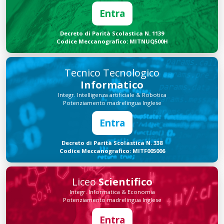
Entra
Decreto di Parità Scolastica N. 1139
Codice Meccanografico: MITNUQ500H
Tecnico Tecnologico
Informatico
Integr. Intelligenza artificiale & Robotica
Potenziamento madrelingua Inglese
Entra
Decreto di Parità Scolastica N. 338
Codice Meccanografico: MITF005006
Liceo
Scientifico
Integr. Informatica & Economia
Potenziamento madrelingua Inglese
Entra