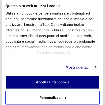
Nome
*
Questo sito web utilizza i cookie
Utilizziamo i cookie per personalizzare contenuti ed
annunci, per fornire funzionalità dei social media e per
E-mail
*
analizzare il nostro traffico. Condividiamo inoltre
informazioni sul modo in cui utilizza il nostro sito con i
nostri partner che si occupano di analisi dei dati web,
pubblicità e social media, i quali potrebbero combinarle
con altre informazioni che ha fornito loro o che hanno
Commento
*
raccolto dal suo utilizzo dei loro servizi.
Mostra dettagli
Acconsento al trattamento dei
dati personali
.
*
Accetta tutti i cookie
Personalizza