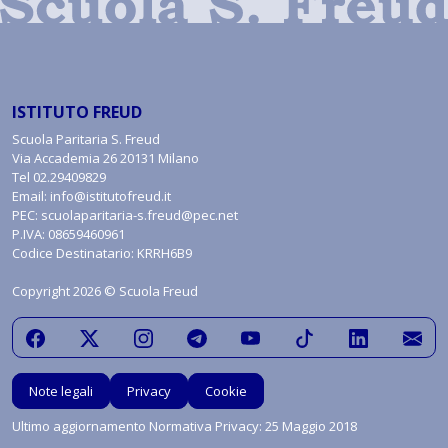
ISTITUTO FREUD
Scuola Paritaria S. Freud
Via Accademia 26 20131 Milano
Tel
02.29409829
Email:
info@istitutofreud.it
PEC:
scuolaparitaria-s.freud@pec.net
P.IVA: 08659460961
Codice Destinatario: KRRH6B9
Copyright 2026 © Scuola Freud
Note legali
Privacy
Cookie
Ultimo aggiornamento Normativa Privacy: 25 Maggio 2018