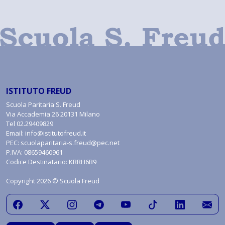
ISTITUTO FREUD
Scuola Paritaria S. Freud
Via Accademia 26 20131 Milano
Tel
02.29409829
Email:
info@istitutofreud.it
PEC:
scuolaparitaria-s.freud@pec.net
P.IVA: 08659460961
Codice Destinatario: KRRH6B9
Copyright 2026 © Scuola Freud