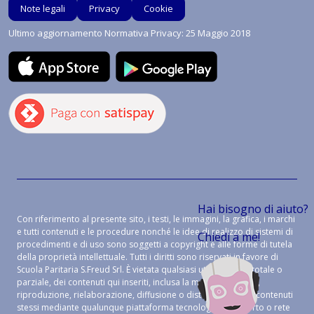
Note legali
Privacy
Cookie
Ultimo aggiornamento Normativa Privacy: 25 Maggio 2018
Hai bisogno di aiuto?
Con riferimento al presente sito, i testi, le immagini, la grafica, i marchi
e tutti contenuti e le procedure nonché le idee di realizzo di sistemi di
Chiedi a me!
procedimenti e di uso sono soggetti a copyright e alle forme di tutela
della proprietà intellettuale. Tutti i diritti sono riservati in favore di
Scuola Paritaria S.Freud Srl. È vietata qualsiasi utilizzazione, totale o
parziale, dei contenuti qui inseriti, inclusa la memorizzazione,
riproduzione, rielaborazione, diffusione o distribuzione dei contenuti
stessi mediante qualunque piattaforma tecnologica, supporto o rete