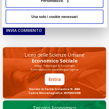
Personalizza
Usa solo i cookie necessari
INVIA COMMENTO
Liceo delle Scienze Umane
Economico Sociale
Integr. Psicologia & Sociologia
Potenziamento madrelingua Inglese
Entra
Decreto di Parità Scolastica N. 2684
Codice Meccanografico: MIPMRI500E
Tecnico Economico