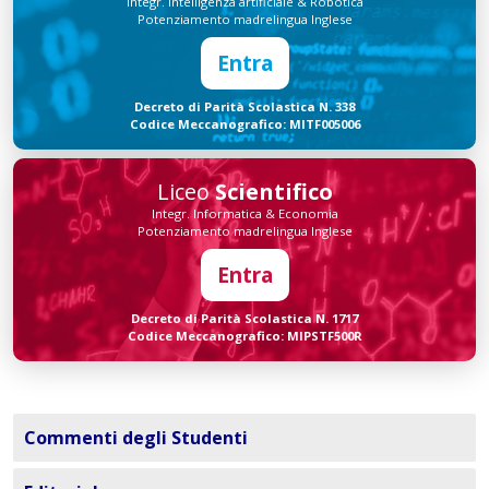
Integr. Intelligenza artificiale & Robotica
Potenziamento madrelingua Inglese
Entra
Decreto di Parità Scolastica N. 338
Codice Meccanografico: MITF005006
Liceo
Scientifico
Integr. Informatica & Economia
Potenziamento madrelingua Inglese
Entra
Decreto di Parità Scolastica N. 1717
Codice Meccanografico: MIPSTF500R
Commenti degli Studenti