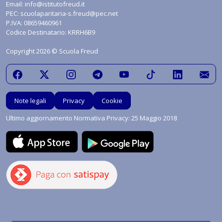
Email:
info@istitutofreud.it
PEC:
scuolaparitaria-s.freud@pec.net
P.IVA: 08659460961
Codice Destinatario: KRRH6B9
Copyright 2026 © Scuola Freud
Note legali
Privacy
Cookie
Ultimo aggiornamento Normativa Privacy: 25 Maggio 2018