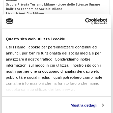
Scuola Privata Turismo Milano
-
Liceo delle Scienze Umane
indirizzo Economico Sociale Milano
Liceo Scientifico Milano
Contattaci per maggiori informazioni:
info@istitutofreud.it
Lascia un commento
Questo sito web utilizza i cookie
Utilizziamo i cookie per personalizzare contenuti ed
L'indirizzo email non verrà pubblicato. I campi
annunci, per fornire funzionalità dei social media e per
obbligatori sono contrassegnati con
*
analizzare il nostro traffico. Condividiamo inoltre
informazioni sul modo in cui utilizza il nostro sito con i
Nome
*
nostri partner che si occupano di analisi dei dati web,
pubblicità e social media, i quali potrebbero combinarle
con altre informazioni che ha fornito loro o che hanno
raccolto dal suo utilizzo dei loro servizi.
E-mail
*
Mostra dettagli