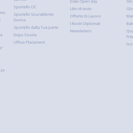
Date Open day
Str
Sportello CIC
Libri di testo
Glo
smo
Sportello SicuraMente
Offerte Di Lavoro
Mat
à
Donna
I Nostri Diplomati
Ba
Sportello dalla Tua parte
Newsletters
Qua
la
Dopo Scuola
Fre
Ufficio Placement
Isc
e”
nze