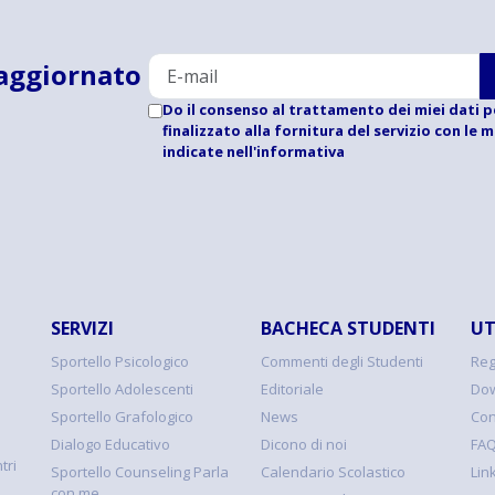
aggiornato
Do il consenso al trattamento dei miei dati p
finalizzato alla fornitura del servizio con le 
indicate
nell'informativa
SERVIZI
BACHECA STUDENTI
UT
Sportello Psicologico
Commenti degli Studenti
Reg
Sportello Adolescenti
Editoriale
Dow
Sportello Grafologico
News
Con
Dialogo Educativo
Dicono di noi
FA
tri
Sportello Counseling Parla
Calendario Scolastico
Link
con me