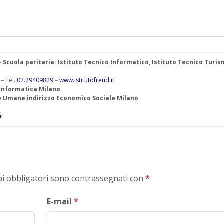
 – Scuola paritaria: Istituto Tecnico Informatico, Istituto Tecnico Turis
 – Tel.
02.29409829
–
www.istitutofreud.it
 Informatica Milano
ze Umane indirizzo Economico Sociale Milano
it
mpi obbligatori sono contrassegnati con
*
E-mail
*