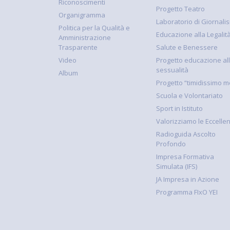
Riconoscimenti
Progetto Teatro
Organigramma
Laboratorio di Giornali
Politica per la Qualità e
Educazione alla Legalit
Amministrazione
Trasparente
Salute e Benessere
Video
Progetto educazione al
sessualità
Album
Progetto “timidissimo m
Scuola e Volontariato
Sport in Istituto
Valorizziamo le Eccelle
Radioguida Ascolto
Profondo
Impresa Formativa
Simulata (IFS)
JA Impresa in Azione
Programma FIxO YEI