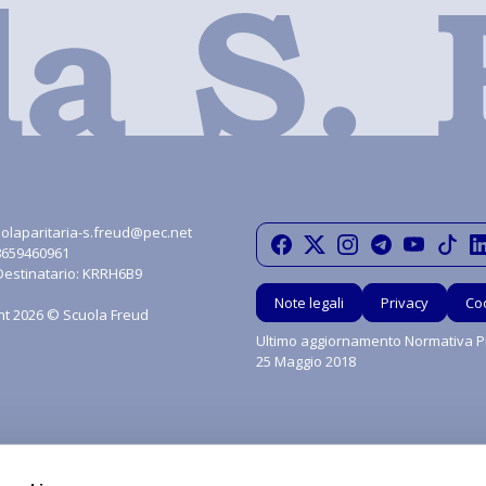
olaparitaria-s.freud@pec.net
08659460961
Destinatario: KRRH6B9
Note legali
Privacy
Co
ht 2026 © Scuola Freud
Ultimo aggiornamento Normativa Pr
25 Maggio 2018