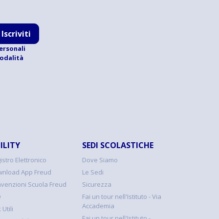
Iscriviti
ersonali
modalità
ILITY
SEDI SCOLASTICHE
istro Elettronico
Dove Siamo
nload App Freud
Le Sedi
venzioni Scuola Freud
Sicurezza
Q
Fai un tour nell'Istituto - Via
Accademia
 Utili
Fai un tour nell'Istituto -