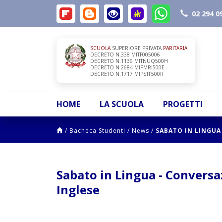
02 294 0
SCUOLA
SUPERIORE PRIVATA
PARITARIA
DECRETO N.338 MITF005006
DECRETO N.1139 MITNUQ500H
DECRETO N.2684 MIPMRI500E
DECRETO N.1717 MIPSTF500R
HOME
LA SCUOLA
PROGETTI
/
Bacheca Studenti
/
News
/
SABATO IN LINGUA
Sabato in Lingua - Convers
Inglese