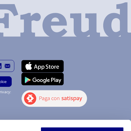
okie
ivacy:
Hai bisogno di aiuto?