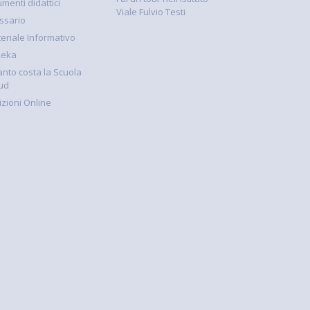
umenti didattici
Viale Fulvio Testi
ssario
eriale Informativo
keka
nto costa la Scuola
ud
rizioni Online