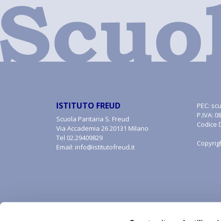
ISTITUTO FREUD
PEC:
scu
P.IVA: 
Scuola Paritaria S. Freud
Codice 
Via Accademia 26 20131 Milano
Tel
02.29409829
Copyrig
Email:
info@istitutofreud.it