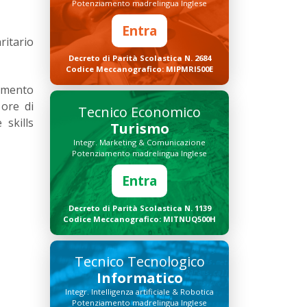
Potenziamento madrelingua Inglese
Entra
ritario
Decreto di Parità Scolastica N. 2684
Codice Meccanografico: MIPMRI500E
amento
 ore di
Tecnico Economico
skills
Turismo
Integr. Marketing & Comunicazione
Potenziamento madrelingua Inglese
Entra
Decreto di Parità Scolastica N. 1139
Codice Meccanografico: MITNUQ500H
Tecnico Tecnologico
Informatico
Integr. Intelligenza artificiale & Robotica
Potenziamento madrelingua Inglese