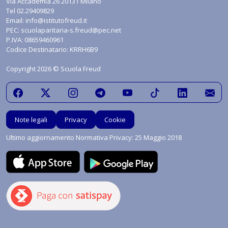
Via Accademia 26 20131 Milano
Tel
02.29409829
Email:
info@istitutofreud.it
PEC:
scuolaparitaria-s.freud@pec.net
P.IVA: 08659460961
Codice Destinatario: KRRH6B9
Copyright 2026 © Scuola Freud
Note legali
Privacy
Cookie
Ultimo aggiornamento Normativa Privacy: 25 Maggio 2018