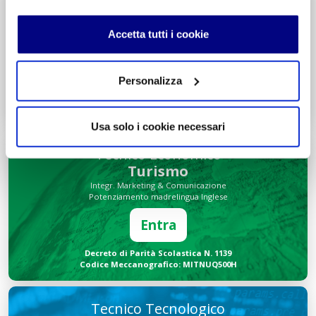
Liceo delle Scienze Umane
Economico Sociale
Integr. Psicologia & Sociologia
Accetta tutti i cookie
Potenziamento madrelingua Inglese
Entra
Personalizza
Decreto di Parità Scolastica N. 2684
Codice Meccanografico: MIPMRI500E
Usa solo i cookie necessari
Tecnico Economico
Turismo
Integr. Marketing & Comunicazione
Potenziamento madrelingua Inglese
Entra
Decreto di Parità Scolastica N. 1139
Codice Meccanografico: MITNUQ500H
Tecnico Tecnologico