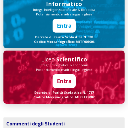
Informatico
Integr. Intelligenza artificiale & Robotica
Potenziamento madrelingua Inglese
Entra
Decreto di Parità Scolastica N. 338
Codice Meccanografico: MITF005006
Liceo
Scientifico
Integr. Informatica & Economia
Potenziamento madrelingua Inglese
Entra
Decreto di Parità Scolastica N. 1717
Codice Meccanografico: MIPSTF500R
Commenti degli Studenti