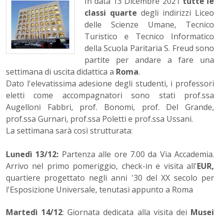
In data 13 Dicembre 2021
tutte le
classi quarte
degli indirizzi Liceo
delle Scienze Umane, Tecnico
Turistico e Tecnico Informatico
della Scuola Paritaria S. Freud sono
partite per andare a fare una
settimana di uscita didattica a
Roma
.
Dato l'elevatissima adesione degli studenti, i professori
eletti come accompagnatori sono stati prof.ssa
Augelloni Fabbri, prof. Bonomi, prof. Del Grande,
prof.ssa Gurnari, prof.ssa Poletti e prof.ssa Ussani.
La settimana sarà così strutturata:
Lunedì 13/12:
Partenza alle ore 7.00 da Via Accademia.
Arrivo nel primo pomeriggio, check-in e visita all'
EUR,
quartiere progettato negli anni '30 del XX secolo per
l'Esposizione Universale, tenutasi appunto a Roma
Martedì 14/12
: Giornata dedicata alla visita dei
Musei