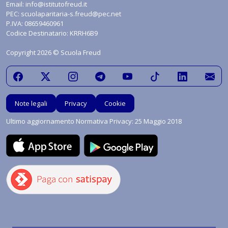
Email:
info@istitutofreud.it
PEC:
scuolaparitaria-s.freud@pec.net
P.IVA: 08659460961
Codice Destinatario: KRRH6B9
Copyright 2026 © Scuola Freud
Note legali
Privacy
Cookie
Ultimo aggiornamento Normativa Privacy: 25 Maggio 2018