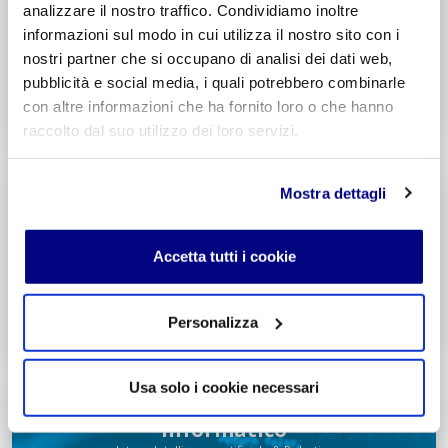
analizzare il nostro traffico. Condividiamo inoltre
Integr. Psicologia & Sociologia
Potenziamento madrelingua Inglese
informazioni sul modo in cui utilizza il nostro sito con i
nostri partner che si occupano di analisi dei dati web,
Entra
pubblicità e social media, i quali potrebbero combinarle
con altre informazioni che ha fornito loro o che hanno
Decreto di Parità Scolastica N. 2684
Codice Meccanografico: MIPMRI500E
raccolto dal suo utilizzo dei loro servizi.
Tecnico Economico
Mostra dettagli
Turismo
Integr. Marketing & Comunicazione
Potenziamento madrelingua Inglese
Accetta tutti i cookie
Entra
Personalizza
Decreto di Parità Scolastica N. 1139
Codice Meccanografico: MITNUQ500H
Usa solo i cookie necessari
Tecnico Tecnologico
Informatico