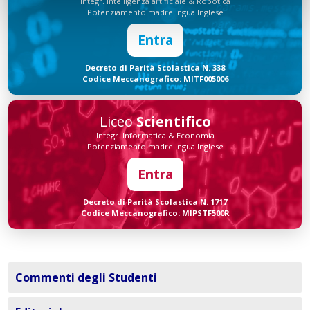
Integr. Intelligenza artificiale & Robotica
Potenziamento madrelingua Inglese
Entra
Decreto di Parità Scolastica N. 338
Codice Meccanografico: MITF005006
Liceo
Scientifico
Integr. Informatica & Economia
Potenziamento madrelingua Inglese
Entra
Decreto di Parità Scolastica N. 1717
Codice Meccanografico: MIPSTF500R
Commenti degli Studenti