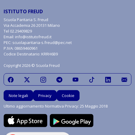
ISTITUTO FREUD
Scuola Paritaria S. Freud
Via Accademia 26 20131 Milano
Tel
02.29409829
Email:
info@istitutofreud.it
PEC:
scuolaparitaria-s.freud@pec.net
P.IVA: 08659460961
Codice Destinatario: KRRH6B9
Copyright 2026 © Scuola Freud
Note legali
Privacy
Cookie
Ultimo aggiornamento Normativa Privacy: 25 Maggio 2018