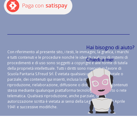
Hai bisogno di aiuto?
Con riferimento al presente sito, i testi, le immagini, la grafica, i marchi
e tutti contenuti e le procedure nonché le idee di realizzo di sistemi di
Chiedi a me!
procedimenti e di uso sono soggetti a copyright e alle forme di tutela
della proprietà intellettuale. Tutti i diritti sono riservati in favore di
Scuola Paritaria S.Freud Srl. È vietata qualsiasi utilizzazione, totale o
parziale, dei contenuti qui inseriti, inclusa la memorizzazione,
riproduzione, rielaborazione, diffusione o distribuzione dei contenuti
stessi mediante qualunque piattaforma tecnologica, supporto o rete
telematica. Qualsiasi riproduzione, anche parziale, senza
autorizzazione scritta è vietata ai sensi della Legge 633 del 22 Aprile
1941 e successive modifiche.
CREDITS:
ALEIDE WEB AGENCY