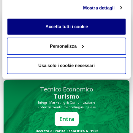
Mostra dettagli
Liceo delle Scienze Umane
Accetta tutti i cookie
Economico Sociale
Integr. Psicologia & Sociologia
Potenziamento madrelingua Inglese
Personalizza
Entra
Usa solo i cookie necessari
Decreto di Parità Scolastica N. 2684
Codice Meccanografico: MIPMRI500E
Tecnico Economico
Turismo
Integr. Marketing & Comunicazione
Potenziamento madrelingua Inglese
Entra
Decreto di Parità Scolastica N. 1139