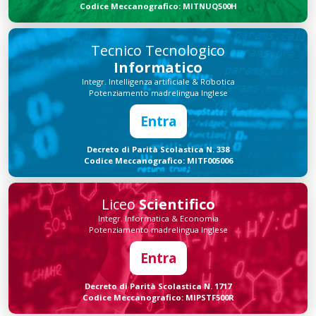
Codice Meccanografico: MITNUQ500H
Tecnico Tecnologico
Informatico
Integr. Intelligenza artificiale & Robotica
Potenziamento madrelingua Inglese
Entra
Decreto di Parità Scolastica N. 338
Codice Meccanografico: MITF005006
Liceo
Scientifico
Integr. Informatica & Economia
Potenziamento madrelingua Inglese
Entra
Decreto di Parità Scolastica N. 1717
Codice Meccanografico: MIPSTF500R