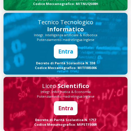
Codice Meccanografico: MITNUQ500H
Tecnico Tecnologico
Informatico
Integr. Intelligenza artificiale & Robotica
Potenziamento madrelingua Inglese
Entra
Decreto di Parità Scolastica N. 338
Codice Meccanografico: MITF005006
Liceo
Scientifico
Integr. Informatica & Economia
Potenziamento madrelingua Inglese
Entra
Decreto di Parità Scolastica N. 1717
Codice Meccanografico: MIPSTF500R