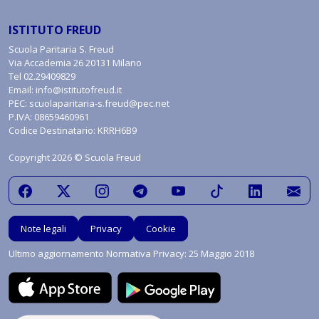
ISTITUTO FREUD
Scuola Paritaria S. Freud
Via Accademia 26 20131 Milano
Tel
02.29409829
Email:
info@istitutofreud.it
PEC:
scuolaparitaria-s.freud@pec.net
P.IVA: 08659460961
Codice Destinatario: KRRH6B9
Copyright 2026 © Scuola Freud
Note legali
Privacy
Cookie
Ultimo aggiornamento Normativa Privacy: 25 Maggio 2018