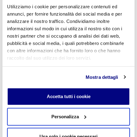
Utilizziamo i cookie per personalizzare contenuti ed
E-mail
*
annunci, per fornire funzionalità dei social media e per
analizzare il nostro traffico. Condividiamo inoltre
informazioni sul modo in cui utilizza il nostro sito con i
nostri partner che si occupano di analisi dei dati web,
Commento
*
pubblicità e social media, i quali potrebbero combinarle
con altre informazioni che ha fornito loro o che hanno
raccolto dal suo utilizzo dei loro servizi.
Mostra dettagli
Acconsento al trattamento dei
dati personali
.
*
Accetta tutti i cookie
Personalizza
INVIA COMMENTO
Usa solo i cookie necessari