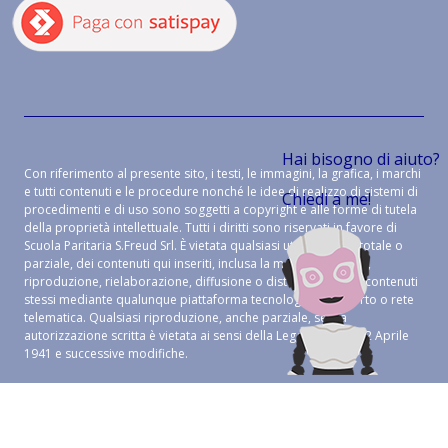
Hai bisogno di aiuto?
Con riferimento al presente sito, i testi, le immagini, la grafica, i marchi
e tutti contenuti e le procedure nonché le idee di realizzo di sistemi di
Chiedi a me!
procedimenti e di uso sono soggetti a copyright e alle forme di tutela
della proprietà intellettuale. Tutti i diritti sono riservati in favore di
Scuola Paritaria S.Freud Srl. È vietata qualsiasi utilizzazione, totale o
parziale, dei contenuti qui inseriti, inclusa la memorizzazione,
riproduzione, rielaborazione, diffusione o distribuzione dei contenuti
stessi mediante qualunque piattaforma tecnologica, supporto o rete
telematica. Qualsiasi riproduzione, anche parziale, senza
autorizzazione scritta è vietata ai sensi della Legge 633 del 22 Aprile
1941 e successive modifiche.
CREDITS:
ALEIDE WEB AGENCY