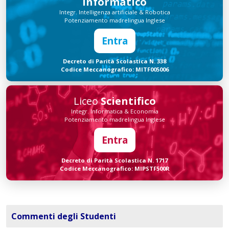
Informatico
Integr. Intelligenza artificiale & Robotica
Potenziamento madrelingua Inglese
Entra
Decreto di Parità Scolastica N. 338
Codice Meccanografico: MITF005006
Liceo
Scientifico
Integr. Informatica & Economia
Potenziamento madrelingua Inglese
Entra
Decreto di Parità Scolastica N. 1717
Codice Meccanografico: MIPSTF500R
Commenti degli Studenti