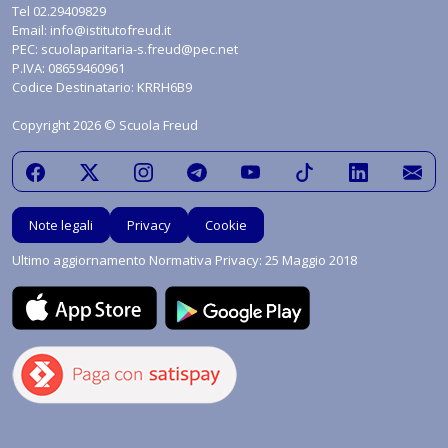
Tel
02.29409829
Email:
info@istitutofreud.it
PEC:
scuolaparitaria-s.freud@pec.net
P.IVA: 08659460961
Codice Destinatario: KRRH6B9
Copyright 2026 © Scuola Freud
Note legali
Privacy
Cookie
Ultimo aggiornamento Normativa Privacy: 25 Maggio 2018