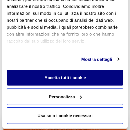
analizzare il nostro traffico. Condividiamo inoltre
Commento
*
informazioni sul modo in cui utilizza il nostro sito con i
nostri partner che si occupano di analisi dei dati web,
pubblicità e social media, i quali potrebbero combinarle
con altre informazioni che ha fornito loro o che hanno
raccolto dal suo utilizzo dei loro servizi.
Acconsento al trattamento dei
dati personali
.
*
Mostra dettagli
Accetta tutti i cookie
Personalizza
INVIA COMMENTO
Usa solo i cookie necessari
Liceo delle Scienze Umane