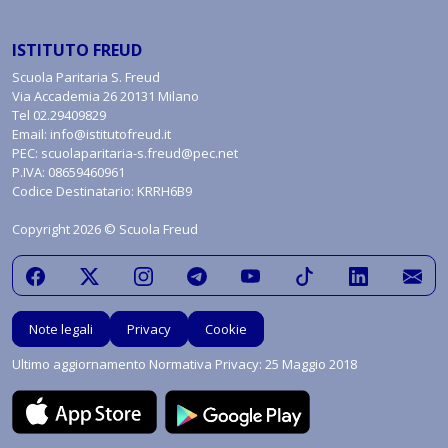
ISTITUTO FREUD
Scuola Paritaria S. Freud
Via Accademia 26 20131 Milano
Tel
02.29409829
Email:
info@istitutofreud.it
PEC:
scuolaparitaria-s.freud@pec.net
P.IVA: 08659460961
Codice Destinatario: KRRH6B9
Copyright 2026 © Scuola Freud
Note legali
Privacy
Cookie
Ultimo aggiornamento Normativa Privacy: 25 Maggio 2018