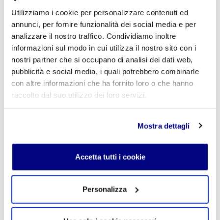
Utilizziamo i cookie per personalizzare contenuti ed
E-mail
*
annunci, per fornire funzionalità dei social media e per
analizzare il nostro traffico. Condividiamo inoltre
informazioni sul modo in cui utilizza il nostro sito con i
nostri partner che si occupano di analisi dei dati web,
Commento
*
pubblicità e social media, i quali potrebbero combinarle
con altre informazioni che ha fornito loro o che hanno
raccolto dal suo utilizzo dei loro servizi.
Mostra dettagli
Acconsento al trattamento dei
dati personali
.
*
Accetta tutti i cookie
Personalizza
INVIA COMMENTO