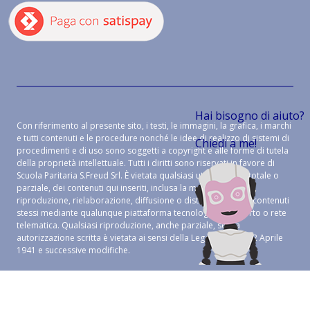
Hai bisogno di aiuto?
Con riferimento al presente sito, i testi, le immagini, la grafica, i marchi
e tutti contenuti e le procedure nonché le idee di realizzo di sistemi di
Chiedi a me!
procedimenti e di uso sono soggetti a copyright e alle forme di tutela
della proprietà intellettuale. Tutti i diritti sono riservati in favore di
Scuola Paritaria S.Freud Srl. È vietata qualsiasi utilizzazione, totale o
parziale, dei contenuti qui inseriti, inclusa la memorizzazione,
riproduzione, rielaborazione, diffusione o distribuzione dei contenuti
stessi mediante qualunque piattaforma tecnologica, supporto o rete
telematica. Qualsiasi riproduzione, anche parziale, senza
autorizzazione scritta è vietata ai sensi della Legge 633 del 22 Aprile
1941 e successive modifiche.
CREDITS:
ALEIDE WEB AGENCY