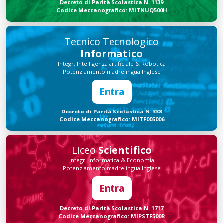
Decreto di Parità Scolastica N. 1139
Codice Meccanografico: MITNUQ500H
Tecnico Tecnologico
Informatico
Integr. Intelligenza artificiale & Robotica
Potenziamento madrelingua Inglese
Entra
Decreto di Parità Scolastica N. 338
Codice Meccanografico: MITF005006
Liceo
Scientifico
Integr. Informatica & Economia
Potenziamento madrelingua Inglese
Entra
Decreto di Parità Scolastica N. 1717
Codice Meccanografico: MIPSTF500R