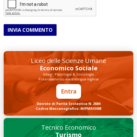
INVIA COMMENTO
Liceo delle Scienze Umane
Economico Sociale
Integr. Psicologia & Sociologia
Potenziamento madrelingua Inglese
Entra
Decreto di Parità Scolastica N. 2684
Codice Meccanografico: MIPMRI500E
Tecnico Economico
Turismo