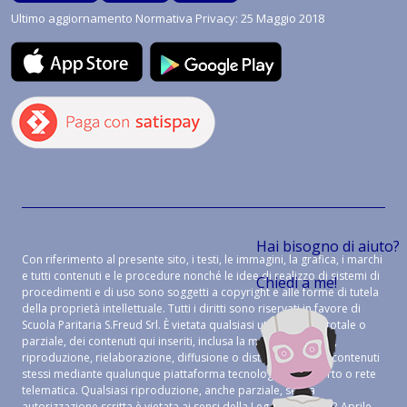
Ultimo aggiornamento Normativa Privacy: 25 Maggio 2018
Hai bisogno di aiuto?
Con riferimento al presente sito, i testi, le immagini, la grafica, i marchi
e tutti contenuti e le procedure nonché le idee di realizzo di sistemi di
Chiedi a me!
procedimenti e di uso sono soggetti a copyright e alle forme di tutela
della proprietà intellettuale. Tutti i diritti sono riservati in favore di
Scuola Paritaria S.Freud Srl. È vietata qualsiasi utilizzazione, totale o
parziale, dei contenuti qui inseriti, inclusa la memorizzazione,
riproduzione, rielaborazione, diffusione o distribuzione dei contenuti
stessi mediante qualunque piattaforma tecnologica, supporto o rete
telematica. Qualsiasi riproduzione, anche parziale, senza
autorizzazione scritta è vietata ai sensi della Legge 633 del 22 Aprile