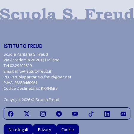
ISTITUTO FREUD
Scuola Paritaria S. Freud
Via Accademia 26 20131 Milano
Tel
02.29409829
Email:
info@istitutofreud.it
PEC:
scuolaparitaria-s.freud@pec.net
P.IVA: 08659460961
Codice Destinatario: KRRH6B9
Copyright 2026 © Scuola Freud
Note legali
Privacy
Cookie