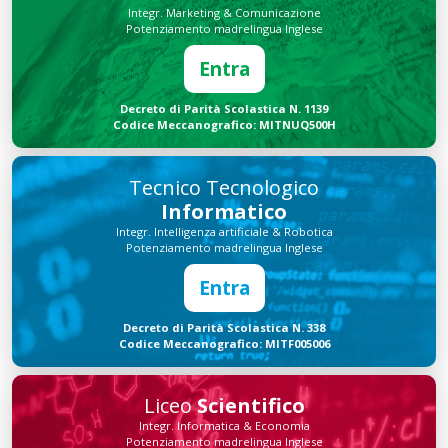
Integr. Marketing & Comunicazione
Potenziamento madrelingua Inglese
Entra
Decreto di Parità Scolastica N. 1139
Codice Meccanografico: MITNUQ500H
Tecnico Tecnologico
Informatico
Integr. Intelligenza artificiale & Robotica
Potenziamento madrelingua Inglese
Entra
Decreto di Parità Scolastica N. 338
Codice Meccanografico: MITF005006
Liceo
Scientifico
Integr. Informatica & Economia
Potenziamento madrelingua Inglese