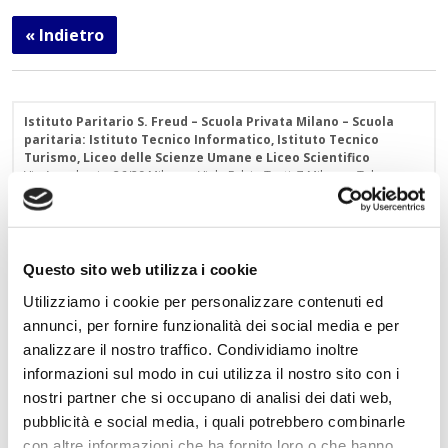
« Indietro
Istituto Paritario S. Freud – Scuola Privata Milano – Scuola
paritaria: Istituto Tecnico Informatico, Istituto Tecnico
Turismo, Liceo delle Scienze Umane e Liceo Scientifico
Via Accademia, 26/29 Milano – Viale Fulvio Testi, 7 Milano – Tel.
02.29409829
–
www.istitutofreud.it
Scuola Superiore Paritaria Milano
-
Scuola Privata Informatica
Milano
Scuola Privata Turismo Milano
-
Liceo delle Scienze Umane
indirizzo Economico Sociale Milano
Questo sito web utilizza i cookie
Liceo Scientifico Milano
Utilizziamo i cookie per personalizzare contenuti ed
Contattaci per maggiori informazioni:
info@istitutofreud.it
annunci, per fornire funzionalità dei social media e per
analizzare il nostro traffico. Condividiamo inoltre
informazioni sul modo in cui utilizza il nostro sito con i
Lascia un commento
nostri partner che si occupano di analisi dei dati web,
L'indirizzo email non verrà pubblicato. I campi
pubblicità e social media, i quali potrebbero combinarle
obbligatori sono contrassegnati con
*
con altre informazioni che ha fornito loro o che hanno