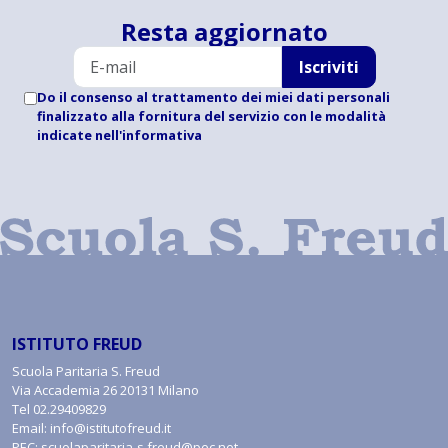
Resta aggiornato
Iscriviti
Do il consenso al trattamento dei miei dati personali
finalizzato alla fornitura del servizio con le modalità
indicate
nell'informativa
ISTITUTO FREUD
Scuola Paritaria S. Freud
Via Accademia 26 20131 Milano
Tel
02.29409829
Email:
info@istitutofreud.it
PEC:
scuolaparitaria-s.freud@pec.net