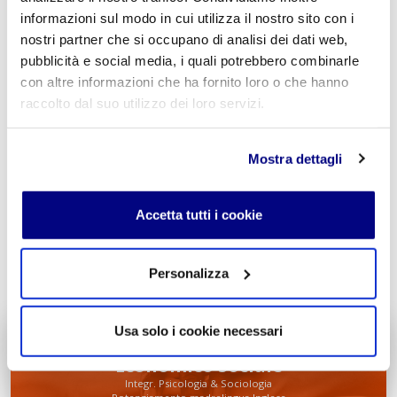
informazioni sul modo in cui utilizza il nostro sito con i
nostri partner che si occupano di analisi dei dati web,
pubblicità e social media, i quali potrebbero combinarle
con altre informazioni che ha fornito loro o che hanno
Acconsento al trattamento dei
dati personali
.
*
raccolto dal suo utilizzo dei loro servizi.
Mostra dettagli
Accetta tutti i cookie
INVIA COMMENTO
Personalizza
Usa solo i cookie necessari
Liceo delle Scienze Umane
Economico Sociale
Integr. Psicologia & Sociologia