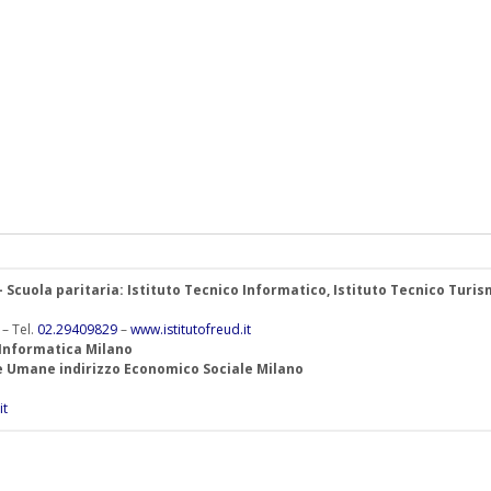
 – Scuola paritaria: Istituto Tecnico Informatico, Istituto Tecnico Turis
 – Tel.
02.29409829
–
www.istitutofreud.it
 Informatica Milano
ze Umane indirizzo Economico Sociale Milano
it