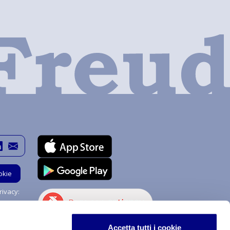
okie
ivacy:
Hai bisogno di aiuto?
Accetta tutti i cookie
Chiedi a me!