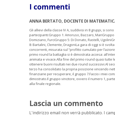
I commenti
ANNA BERTATO, DOCENTE DI MATEMATICA 
Gli allievi della classe IV A, suddivisi in 8 gruppi, si son
partecipanti:Gruppo 1: Amoruso, Bazzaro, MariGruppo 
Domiziano, FurciGruppo 5: Di Donato, Rastelli, UgoliniG
8: Bartalini, Clemente, DragoniLa gara di oggi si è svol
concorrenti, misurata sul “profitto cumulato per l’azioni
primo round la battaglia si è dimostrata accesa: all'int
animata e vivace.Alla fine del primo round quasi tutte le
ottenere buoni risultati nei due round successivi.Al sec
terzo ha consolidato la propria posizione vincendo net
finanziarie per recuperare, il gruppo 7.Faccio i miei com
dimostrato.Il gruppo vincitore, ovvero il numero 1, parte
alla finale regionale.
Lascia un commento
L'indirizzo email non verrà pubblicato. I ca