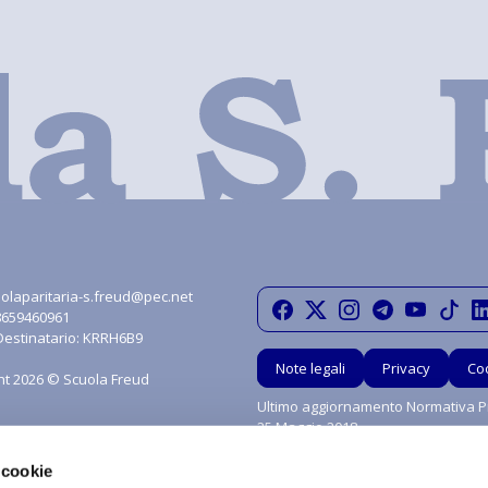
olaparitaria-s.freud@pec.net
08659460961
Destinatario: KRRH6B9
Note legali
Privacy
Co
ht 2026 © Scuola Freud
Ultimo aggiornamento Normativa Pr
25 Maggio 2018
 cookie