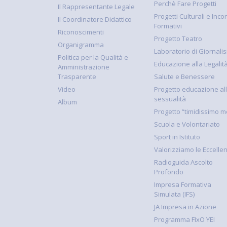
Perchè Fare Progetti
Il Rappresentante Legale
Progetti Culturali e Incon
Il Coordinatore Didattico
Formativi
Riconoscimenti
Progetto Teatro
Organigramma
Laboratorio di Giornali
Politica per la Qualità e
Educazione alla Legalit
Amministrazione
Trasparente
Salute e Benessere
Video
Progetto educazione al
sessualità
Album
Progetto “timidissimo m
Scuola e Volontariato
Sport in Istituto
Valorizziamo le Eccelle
Radioguida Ascolto
Profondo
Impresa Formativa
Simulata (IFS)
JA Impresa in Azione
Programma FIxO YEI