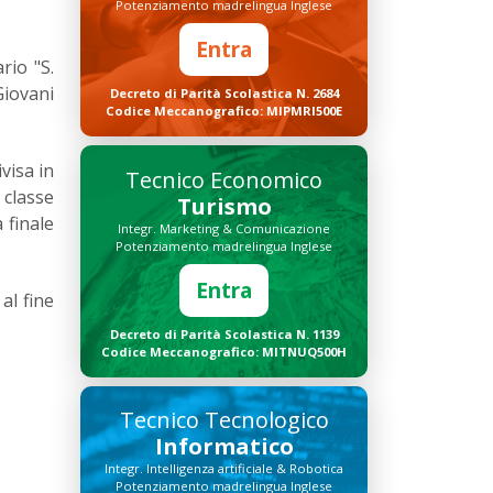
Potenziamento madrelingua Inglese
Entra
rio "S.
iovani
Decreto di Parità Scolastica N. 2684
Codice Meccanografico: MIPMRI500E
visa in
Tecnico Economico
 classe
Turismo
 finale
Integr. Marketing & Comunicazione
Potenziamento madrelingua Inglese
Entra
al fine
Decreto di Parità Scolastica N. 1139
Codice Meccanografico: MITNUQ500H
Tecnico Tecnologico
Informatico
Integr. Intelligenza artificiale & Robotica
Potenziamento madrelingua Inglese