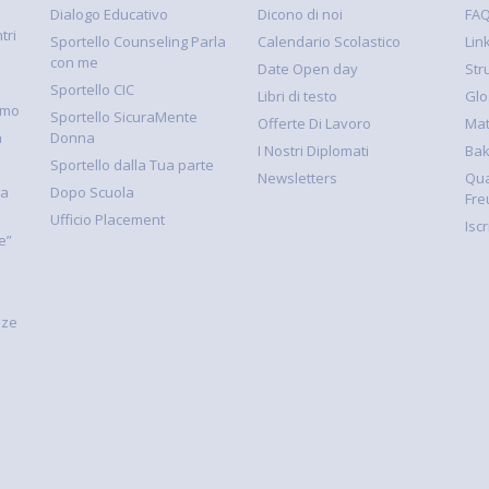
Dialogo Educativo
Dicono di noi
FA
tri
Sportello Counseling Parla
Calendario Scolastico
Link
con me
Date Open day
Str
Sportello CIC
Libri di testo
Glo
smo
Sportello SicuraMente
Offerte Di Lavoro
Mat
à
Donna
I Nostri Diplomati
Ba
Sportello dalla Tua parte
Newsletters
Qua
la
Dopo Scuola
Fre
Ufficio Placement
Isc
e”
nze