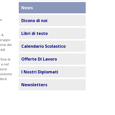
News
Dicono di noi
"
Libri di testo
 4:
iGruppo
ione dei
Calendario Scolastico
 dal
Offerte Di Lavoro
fine di
 e nel
novre
I Nostri Diplomati
ntusiasmo
ederà
Newsletters