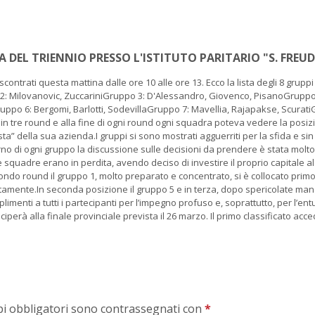
DEL TRIENNIO PRESSO L'ISTITUTO PARITARIO "S. FREUD
o scontrati questa mattina dalle ore 10 alle ore 13. Ecco la lista degli 8 gruppi
2: Milovanovic, ZuccariniGruppo 3: D'Alessandro, Giovenco, PisanoGruppo
ruppo 6: Bergomi, Barlotti, SodevillaGruppo 7: Mavellia, Rajapakse, Scurat
ta in tre round e alla fine di ogni round ogni squadra poteva vedere la posiz
sta” della sua azienda.I gruppi si sono mostrati agguerriti per la sfida e sin
erno di ogni gruppo la discussione sulle decisioni da prendere è stata molto
 squadre erano in perdita, avendo deciso di investire il proprio capitale al 
ondo round il gruppo 1, molto preparato e concentrato, si è collocato primo
tamente.In seconda posizione il gruppo 5 e in terza, dopo spericolate ma
plimenti a tutti i partecipanti per l’impegno profuso e, soprattutto, per l’e
ciperà alla finale provinciale prevista il 26 marzo. Il primo classificato acc
mpi obbligatori sono contrassegnati con
*