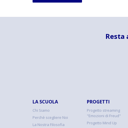
Resta 
LA SCUOLA
PROGETTI
Chi Siamo
Progetto streaming
"Emozioni di Freud"
Perchè scegliere Noi
Progetto Mind Up
La Nostra Filosofia