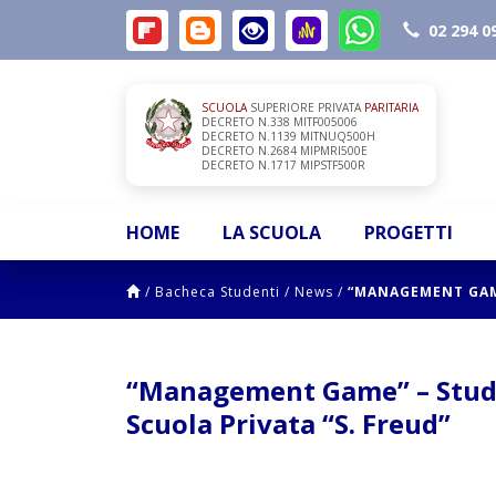
02 294 0
SCUOLA
SUPERIORE PRIVATA
PARITARIA
DECRETO N.338 MITF005006
DECRETO N.1139 MITNUQ500H
DECRETO N.2684 MIPMRI500E
DECRETO N.1717 MIPSTF500R
HOME
LA SCUOLA
PROGETTI
/
Bacheca Studenti
/
News
/
“MANAGEMENT GAME
“Management Game” – Studen
Scuola Privata “S. Freud”