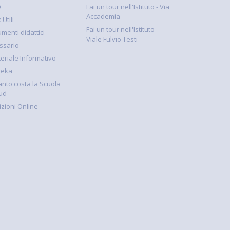
Q
Fai un tour nell'Istituto - Via
Accademia
 Utili
Fai un tour nell'Istituto -
umenti didattici
Viale Fulvio Testi
ssario
eriale Informativo
keka
nto costa la Scuola
ud
rizioni Online