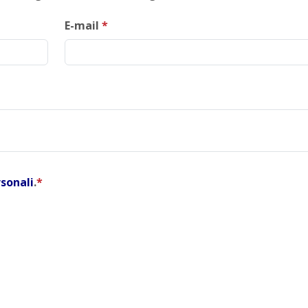
E-mail
*
rsonali
.
*