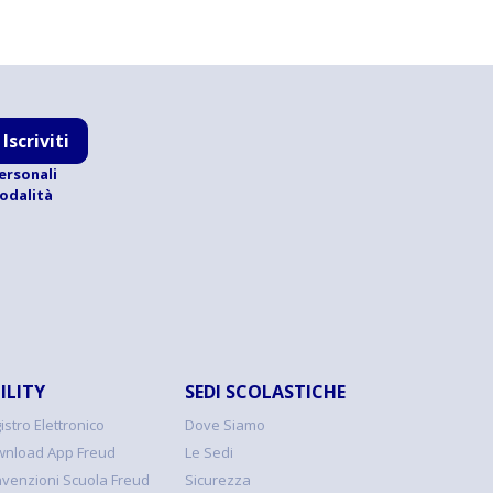
Iscriviti
ersonali
modalità
ILITY
SEDI SCOLASTICHE
istro Elettronico
Dove Siamo
nload App Freud
Le Sedi
venzioni Scuola Freud
Sicurezza