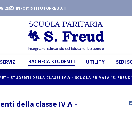
98 29
INFO@ISTITUTOFREUD.IT
BACHECA STUDENTI
SERVIZI
UTILITY
SEDI 
” – STUDENTI DELLA CLASSE IV A – SCUOLA PRIVATA “S. FREUD
ti della classe IV A –