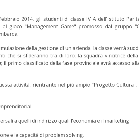
bbraio 2014, gli studenti di classe IV A dell'Istituto Parita
o al gioco "Management Game" promosso dal gruppo "G
ombarda.
simulazione della gestione di un'azienda: la classe verrà suddi
i che si sfideranno tra di loro; la squadra vincitrice della
il primo classificato della fase provinciale avrà accesso alla
uesta attività, rientrante nel più ampio "Progetto Cultura", 
 imprenditoriali
ersali a quelli di indirizzo quali l'economia e il marketing
ione e la capacità di problem solving.