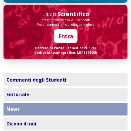
Liceo
Scientifico
Integr. Informatica & Economia
Potenziamento madrelingua Inglese
Entra
Decreto di Parità Scolastica N. 1717
Codice Meccanografico: MIPSTF500R
Commenti degli Studenti
Editoriale
News
Dicono di noi