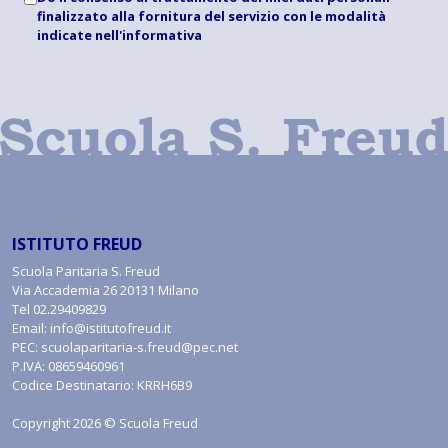
finalizzato alla fornitura del servizio con le modalità
indicate
nell'informativa
ISTITUTO FREUD
Scuola Paritaria S. Freud
Via Accademia 26 20131 Milano
Tel
02.29409829
Email:
info@istitutofreud.it
PEC:
scuolaparitaria-s.freud@pec.net
P.IVA: 08659460961
Codice Destinatario: KRRH6B9
Copyright 2026 © Scuola Freud