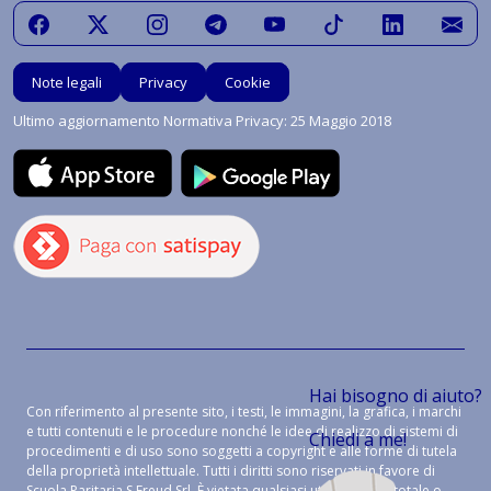
Note legali
Privacy
Cookie
Ultimo aggiornamento Normativa Privacy: 25 Maggio 2018
Hai bisogno di aiuto?
Con riferimento al presente sito, i testi, le immagini, la grafica, i marchi
e tutti contenuti e le procedure nonché le idee di realizzo di sistemi di
Chiedi a me!
procedimenti e di uso sono soggetti a copyright e alle forme di tutela
della proprietà intellettuale. Tutti i diritti sono riservati in favore di
Scuola Paritaria S.Freud Srl. È vietata qualsiasi utilizzazione, totale o