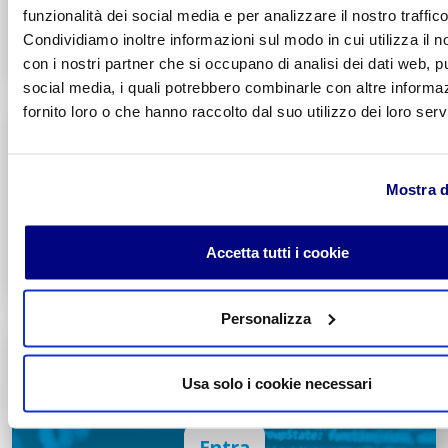
Entra
funzionalità dei social media e per analizzare il nostro traffico
Condividiamo inoltre informazioni sul modo in cui utilizza il no
Decreto di Parità Scolastica N. 2684
con i nostri partner che si occupano di analisi dei dati web, pu
Codice Meccanografico: MIPMRI500E
social media, i quali potrebbero combinarle con altre informa
fornito loro o che hanno raccolto dal suo utilizzo dei loro servi
Tecnico Economico
Turismo
Integr. Marketing & Comunicazione
Mostra d
Potenziamento madrelingua Inglese
Entra
Accetta tutti i cookie
Decreto di Parità Scolastica N. 1139
Codice Meccanografico: MITNUQ500H
Personalizza
Tecnico Tecnologico
Informatico
Usa solo i cookie necessari
Integr. Intelligenza artificiale & Robotica
Potenziamento madrelingua Inglese
Entra