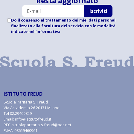
Resta aggiornato
Iscriviti
Do il consenso al trattamento dei miei dati personali
finalizzato alla fornitura del servizio con le modalità
indicate
nell'informativa
ISTITUTO FREUD
Scuola Paritaria S. Freud
Via Accademia 26 20131 Milano
Tel
02.29409829
Email:
info@istitutofreud.it
PEC:
scuolaparitaria-s.freud@pec.net
P.IVA: 08659460961