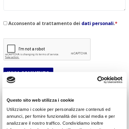
Acconsento al trattamento dei
dati personali
.
*
INVIA COMMENTO
Questo sito web utilizza i cookie
Liceo delle Scienze Umane
Economico Sociale
Utilizziamo i cookie per personalizzare contenuti ed
Integr. Psicologia & Sociologia
annunci, per fornire funzionalità dei social media e per
Potenziamento madrelingua Inglese
analizzare il nostro traffico. Condividiamo inoltre