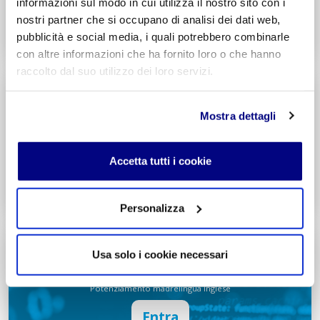
Entra
informazioni sul modo in cui utilizza il nostro sito con i
nostri partner che si occupano di analisi dei dati web,
Decreto di Parità Scolastica N. 2684
pubblicità e social media, i quali potrebbero combinarle
Codice Meccanografico: MIPMRI500E
con altre informazioni che ha fornito loro o che hanno
raccolto dal suo utilizzo dei loro servizi.
Tecnico Economico
Turismo
Mostra dettagli
Integr. Marketing & Comunicazione
Potenziamento madrelingua Inglese
Entra
Accetta tutti i cookie
Decreto di Parità Scolastica N. 1139
Codice Meccanografico: MITNUQ500H
Personalizza
Tecnico Tecnologico
Usa solo i cookie necessari
Informatico
Integr. Intelligenza artificiale & Robotica
Potenziamento madrelingua Inglese
Entra