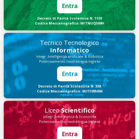
Entra
Decreto di Parità Scolastica N. 1139
Codice Meccanografico: MITNUQ500H
Tecnico Tecnologico
Informatico
Integr. Intelligenza artificiale & Robotica
Potenziamento madrelingua Inglese
Entra
Decreto di Parità Scolastica N. 338
Codice Meccanografico: MITF005006
Liceo
Scientifico
Integr. Informatica & Economia
Potenziamento madrelingua Inglese
Entra