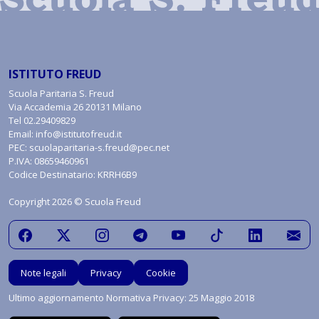
ISTITUTO FREUD
Scuola Paritaria S. Freud
Via Accademia 26 20131 Milano
Tel
02.29409829
Email:
info@istitutofreud.it
PEC:
scuolaparitaria-s.freud@pec.net
P.IVA: 08659460961
Codice Destinatario: KRRH6B9
Copyright 2026 © Scuola Freud
Note legali
Privacy
Cookie
Ultimo aggiornamento Normativa Privacy: 25 Maggio 2018