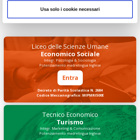
Usa solo i cookie necessari
INVIA COMMENTO
Liceo delle Scienze Umane
Economico Sociale
Integr. Psicologia & Sociologia
Potenziamento madrelingua Inglese
Entra
Decreto di Parità Scolastica N. 2684
Codice Meccanografico: MIPMRI500E
Tecnico Economico
Turismo
Integr. Marketing & Comunicazione
Potenziamento madrelingua Inglese