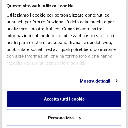
Questo sito web utilizza i cookie
Utilizziamo i cookie per personalizzare contenuti ed
annunci, per fornire funzionalità dei social media e per
E-mail
*
analizzare il nostro traffico. Condividiamo inoltre
informazioni sul modo in cui utilizza il nostro sito con i
nostri partner che si occupano di analisi dei dati web,
pubblicità e social media, i quali potrebbero combinarle
Commento
*
con altre informazioni che ha fornito loro o che hanno
raccolto dal suo utilizzo dei loro servizi.
Mostra dettagli
Acconsento al trattamento dei
dati personali
.
*
Accetta tutti i cookie
Personalizza