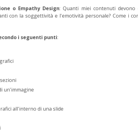
zione o Empathy Design
: Quanti miei contenuti devono 
anti con la soggettività e l'emotività personale? Come i co
secondo i seguenti punti
:
grafici
 sezioni
 di un'immagine
fici all'interno di una slide
i