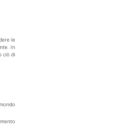
dere le
nte. In
 ciò di
 mondo
cimento