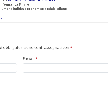
 – Tel.
02.29409829
–
www.istitutofreud.it
 Informatica Milano
ze Umane indirizzo Economico Sociale Milano
it
mpi obbligatori sono contrassegnati con
*
E-mail
*