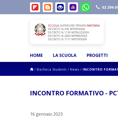
02 294 0
SCUOLA
SUPERIORE PRIVATA
PARITARIA
DECRETO N.338 MITF005006
DECRETO N.1139 MITNUQ500H
DECRETO N.2684 MIPMRI500E
DECRETO N.1717 MIPSTF500R
HOME
LA SCUOLA
PROGETTI
/
Bacheca Studenti
/
News
/
INCONTRO FORMATI
INCONTRO FORMATIVO - PC
16 gennaio 2023