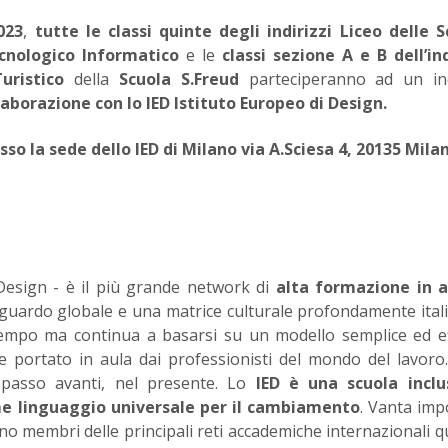
023
,
tutte le classi quinte degli indirizzi Liceo delle 
nologico Informatico
e le
classi sezione A e B dell’in
Turistico
della
Scuola S.Freud
parteciperanno ad un in
aborazione con lo IED Istituto Europeo di Design.
esso la sede dello IED di Milano via A.Sciesa 4, 20135 Mila
esign - è il più grande network di
alta formazione in 
uardo globale e una matrice culturale profondamente itali
empo ma continua a basarsi su un modello semplice ed ef
ere portato in aula dai professionisti del mondo del lavoro
 passo avanti, nel presente. Lo
IED è una scuola inclu
e linguaggio universale per il cambiamento
. Vanta imp
o membri delle principali reti accademiche internazionali qu