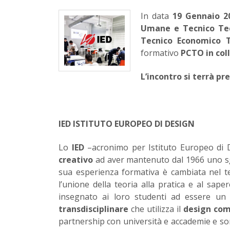
In data
19 Gennaio 2
Umane e Tecnico Tec
Tecnico Economico 
formativo
PCTO in coll
L’incontro si terrà pr
IED ISTITUTO EUROPEO DI DESIGN
Lo
IED
–acronimo per Istituto Europeo di D
creativo
ad aver mantenuto dal 1966 uno sg
sua esperienza formativa è cambiata nel t
l’unione della teoria alla pratica e al sap
insegnato ai loro studenti ad essere un
transdisciplinare
che utilizza il
design com
partnership con università e accademie e son