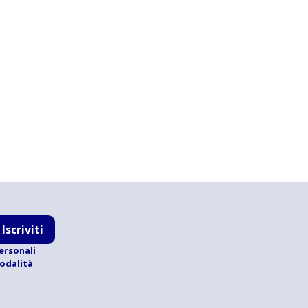
Iscriviti
ersonali
modalità