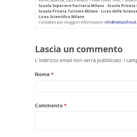
Via Accademia, 26/29 Milano – Viale Fulvio Testi, 7 Milano
Scuola Superiore Paritaria Milano
-
Scuola Privata
Scuola Privata Turismo Milano
-
Liceo delle Scien
Liceo Scientifico Milano
Contattaci per maggiori informazioni:
info@istitutofreud.
Lascia un commento
L'indirizzo email non verrà pubblicato. I ca
Nome
*
Commento
*