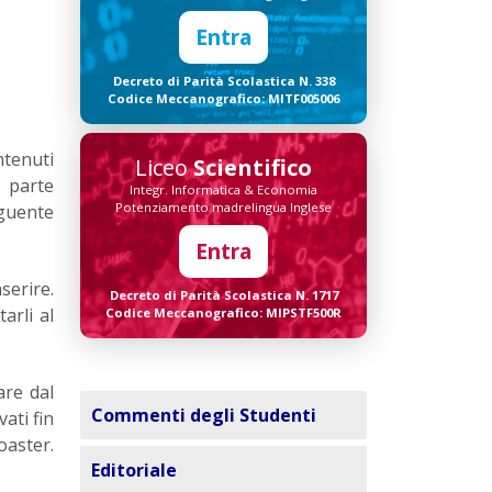
Entra
Decreto di Parità Scolastica N. 338
Codice Meccanografico: MITF005006
ntenuti
Liceo
Scientifico
è parte
Integr. Informatica & Economia
Potenziamento madrelingua Inglese
eguente
Entra
serire.
Decreto di Parità Scolastica N. 1717
arli al
Codice Meccanografico: MIPSTF500R
are dal
Commenti degli Studenti
ati fin
oaster.
Editoriale