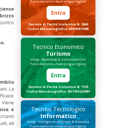
Potenziamento madrelingua Inglese
Scienze
Entra
dirizzo
contro
Decreto di Parità Scolastica N. 2684
Codice Meccanografico: MIPMRI500E
no.
Tecnico Economico
Turismo
Integr. Marketing & Comunicazione
Potenziamento madrelingua Inglese
Entra
ambito
Decreto di Parità Scolastica N. 1139
ani. La
Codice Meccanografico: MITNUQ500H
ficace:
. Viene
Tecnico Tecnologico
siva e
Informatico
ortanti
Integr. Intelligenza artificiale & Robotica
ali, ad
Potenziamento madrelingua Inglese