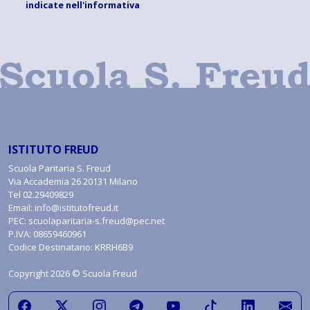
indicate
nell'informativa
ISTITUTO FREUD
Scuola Paritaria S. Freud
Via Accademia 26 20131 Milano
Tel
02.29409829
Email:
info@istitutofreud.it
PEC:
scuolaparitaria-s.freud@pec.net
P.IVA: 08659460961
Codice Destinatario: KRRH6B9
Copyright 2026 © Scuola Freud