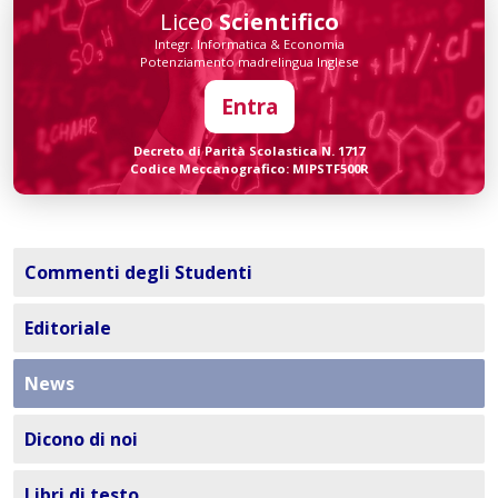
Liceo
Scientifico
Integr. Informatica & Economia
Potenziamento madrelingua Inglese
Entra
Decreto di Parità Scolastica N. 1717
Codice Meccanografico: MIPSTF500R
Commenti degli Studenti
Editoriale
News
Dicono di noi
Libri di testo