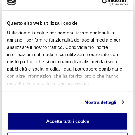
Lascia un commento
L'indirizzo email non verrà pubblicato. I campi
obbligatori sono contrassegnati con
*
Questo sito web utilizza i cookie
Nome
*
Utilizziamo i cookie per personalizzare contenuti ed
annunci, per fornire funzionalità dei social media e per
analizzare il nostro traffico. Condividiamo inoltre
informazioni sul modo in cui utilizza il nostro sito con i
nostri partner che si occupano di analisi dei dati web,
E-mail
*
pubblicità e social media, i quali potrebbero combinarle
con altre informazioni che ha fornito loro o che hanno
raccolto dal suo utilizzo dei loro servizi.
Commento
*
Mostra dettagli
Accetta tutti i cookie
Acconsento al trattamento dei
dati personali
.
*