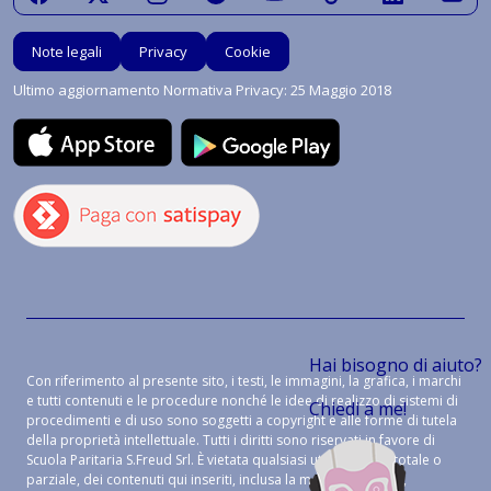
Note legali
Privacy
Cookie
Ultimo aggiornamento Normativa Privacy: 25 Maggio 2018
Hai bisogno di aiuto?
Con riferimento al presente sito, i testi, le immagini, la grafica, i marchi
e tutti contenuti e le procedure nonché le idee di realizzo di sistemi di
Chiedi a me!
procedimenti e di uso sono soggetti a copyright e alle forme di tutela
della proprietà intellettuale. Tutti i diritti sono riservati in favore di
Scuola Paritaria S.Freud Srl. È vietata qualsiasi utilizzazione, totale o
parziale, dei contenuti qui inseriti, inclusa la memorizzazione,