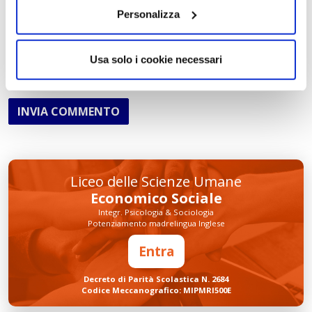
Personalizza
Usa solo i cookie necessari
INVIA COMMENTO
Liceo delle Scienze Umane
Economico Sociale
Integr. Psicologia & Sociologia
Potenziamento madrelingua Inglese
Entra
Decreto di Parità Scolastica N. 2684
Codice Meccanografico: MIPMRI500E