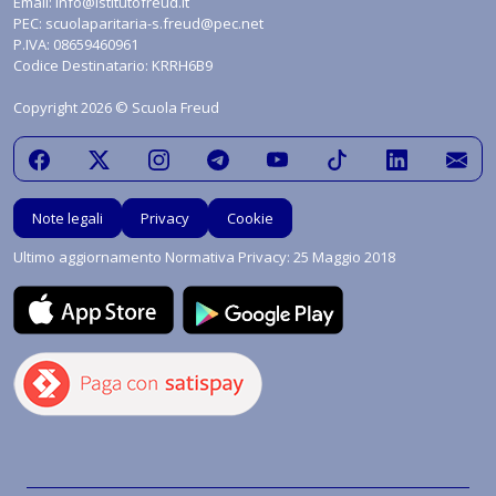
Email:
info@istitutofreud.it
PEC:
scuolaparitaria-s.freud@pec.net
P.IVA: 08659460961
Codice Destinatario: KRRH6B9
Copyright 2026 © Scuola Freud
Note legali
Privacy
Cookie
Ultimo aggiornamento Normativa Privacy: 25 Maggio 2018