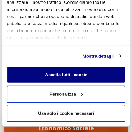
analizzare il nostro traffico. Condividiamo inoltre
Commento
*
informazioni sul modo in cui utilizza il nostro sito con i
nostri partner che si occupano di analisi dei dati web,
pubblicità e social media, i quali potrebbero combinarle
con altre informazioni che ha fornito loro o che hanno
raccolto dal suo utilizzo dei loro servizi.
Acconsento al trattamento dei
dati personali
.
*
Mostra dettagli
Accetta tutti i cookie
INVIA COMMENTO
Personalizza
Usa solo i cookie necessari
Liceo delle Scienze Umane
Economico Sociale