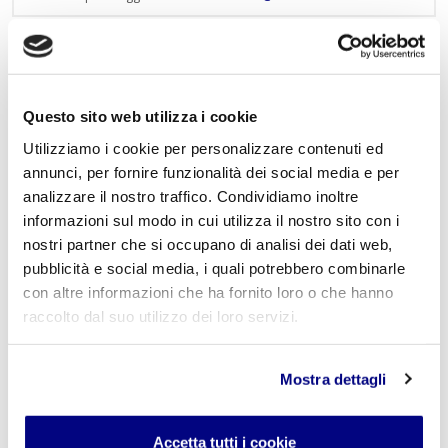
Lascia un commento
L'indirizzo email non verrà pubblicato. I campi
Questo sito web utilizza i cookie
obbligatori sono contrassegnati con
*
Utilizziamo i cookie per personalizzare contenuti ed
annunci, per fornire funzionalità dei social media e per
Nome
*
analizzare il nostro traffico. Condividiamo inoltre
informazioni sul modo in cui utilizza il nostro sito con i
nostri partner che si occupano di analisi dei dati web,
pubblicità e social media, i quali potrebbero combinarle
E-mail
*
con altre informazioni che ha fornito loro o che hanno
raccolto dal suo utilizzo dei loro servizi.
Mostra dettagli
Commento
*
Accetta tutti i cookie