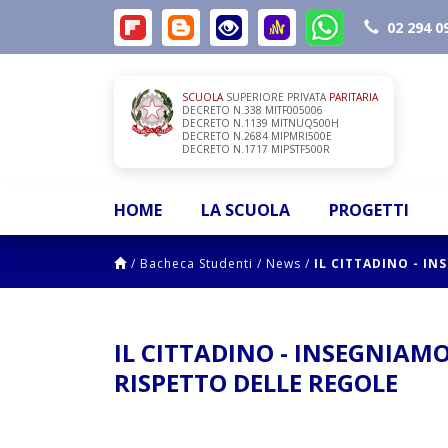
02 294 0
SCUOLA
SUPERIORE PRIVATA
PARITARIA
DECRETO N.338 MITF005006
DECRETO N.1139 MITNUQ500H
DECRETO N.2684 MIPMRI500E
DECRETO N.1717 MIPSTF500R
HOME
LA SCUOLA
PROGETTI
/
Bacheca Studenti
/
News
/
IL CITTADINO - IN
IL CITTADINO - INSEGNIAMO
RISPETTO DELLE REGOLE