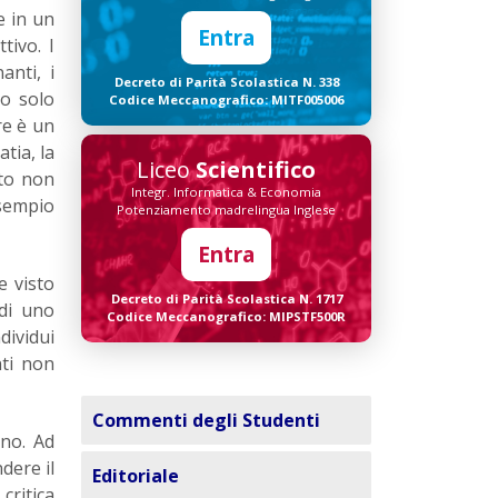
e in un
Entra
tivo. I
anti, i
Decreto di Parità Scolastica N. 338
no solo
Codice Meccanografico: MITF005006
re è un
tia, la
Liceo
Scientifico
lto non
Integr. Informatica & Economia
esempio
Potenziamento madrelingua Inglese
Entra
e visto
Decreto di Parità Scolastica N. 1717
di uno
Codice Meccanografico: MIPSTF500R
dividui
ti non
Commenti degli Studenti
ano. Ad
dere il
Editoriale
critica