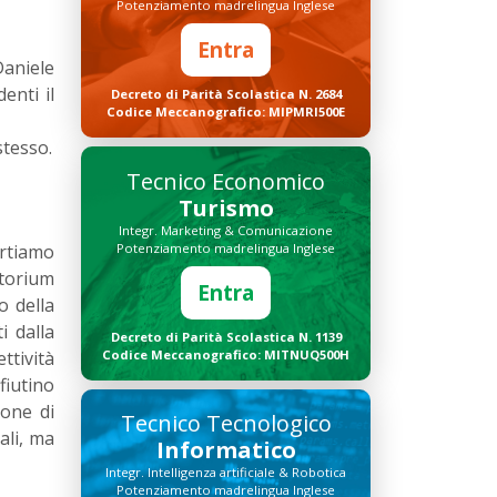
Potenziamento madrelingua Inglese
Entra
Daniele
enti il
Decreto di Parità Scolastica N. 2684
Codice Meccanografico: MIPMRI500E
stesso.
Tecnico Economico
Turismo
Integr. Marketing & Comunicazione
ortiamo
Potenziamento madrelingua Inglese
itorium
Entra
o della
i dalla
Decreto di Parità Scolastica N. 1139
ttività
Codice Meccanografico: MITNUQ500H
fiutino
ione di
Tecnico Tecnologico
ali, ma
Informatico
Integr. Intelligenza artificiale & Robotica
Potenziamento madrelingua Inglese