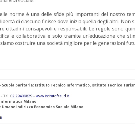
lla vita sociale.
 delle norme è una delle sfide più importanti del nostro te
ibertà di ciascuno finisce dove inizia quella degli altri. Non s
are cittadini consapevoli e responsabili. Le regole sono quin
ifica e collaborativa e solo tramite un’educazione che sti
ssiamo costruire una società migliore per le generazioni futu
 – Scuola paritaria: Istituto Tecnico Informatico, Istituto Tecnico Turis
 – Tel.
02.29409829
–
www.istitutofreud.it
 Informatica Milano
ze Umane indirizzo Economico Sociale Milano
it