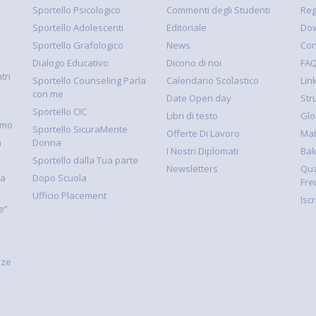
Sportello Psicologico
Commenti degli Studenti
Reg
Sportello Adolescenti
Editoriale
Dow
Sportello Grafologico
News
Con
Dialogo Educativo
Dicono di noi
FA
tri
Sportello Counseling Parla
Calendario Scolastico
Link
con me
Date Open day
Str
Sportello CIC
Libri di testo
Glo
smo
Sportello SicuraMente
Offerte Di Lavoro
Mat
à
Donna
I Nostri Diplomati
Ba
Sportello dalla Tua parte
Newsletters
Qua
la
Dopo Scuola
Fre
Ufficio Placement
Isc
e”
nze