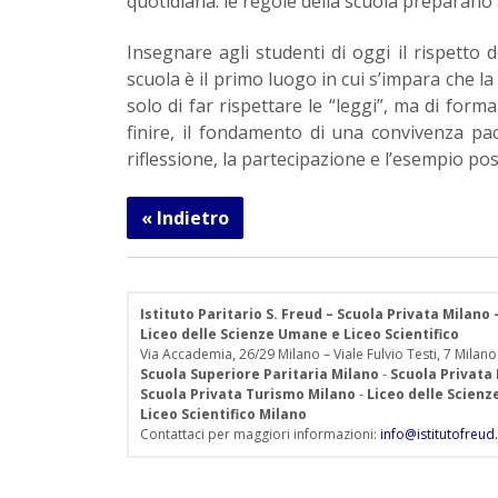
quotidiana: le regole della scuola preparano a
Insegnare agli studenti di oggi il rispetto
scuola è il primo luogo in cui s’impara che la l
solo di far rispettare le “leggi”, ma di form
finire, il fondamento di una convivenza pac
riflessione, la partecipazione e l’esempio po
« Indietro
Istituto Paritario S. Freud – Scuola Privata Milano
Liceo delle Scienze Umane e Liceo Scientifico
Via Accademia, 26/29 Milano – Viale Fulvio Testi, 7 Milano
Scuola Superiore Paritaria Milano
-
Scuola Privata
Scuola Privata Turismo Milano
-
Liceo delle Scien
Liceo Scientifico Milano
Contattaci per maggiori informazioni:
info@istitutofreud.