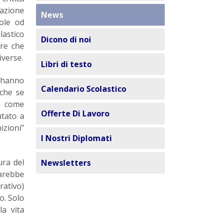
pazione
News
gole od
lastico
Dicono di noi
tre che
iverse.
Libri di testo
i hanno
Calendario Scolastico
nche se
a come
Offerte Di Lavoro
utato a
zioni”
I Nostri Diplomati
ura del
Newsletters
sarebbe
rativo)
o. Solo
a vita