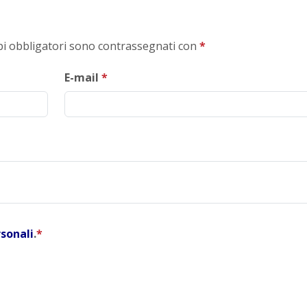
mpi obbligatori sono contrassegnati con
*
E-mail
*
rsonali
.
*