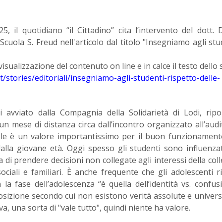
, il quotidiano “il Cittadino” cita l’intervento del dott. 
Scuola S. Freud nell'articolo dal titolo "Insegniamo agli stud
 visualizzazione del contenuto on line e in calce il testo dello 
it/stories/editoriali/insegniamo-agli-studenti-rispetto-delle-
i avviato dalla Compagnia della Solidarietà di Lodi, rip
un mese di distanza circa dall’incontro organizzato all’aud
gole è un valore importantissimo per il buon funzionament
lla giovane età. Oggi spesso gli studenti sono influenzat
a di prendere decisioni non collegate agli interessi della colle
ciali e familiari. È anche frequente che gli adolescenti ri
la fase dell’adolescenza “è quella dell’identità vs. confus
osizione secondo cui non esistono verità assolute e univers
a, una sorta di "vale tutto", quindi niente ha valore.