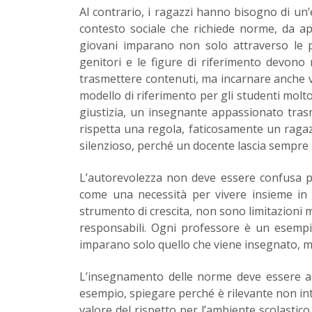
Al contrario, i ragazzi hanno bisogno di un’
contesto sociale che richiede norme, da app
giovani imparano non solo attraverso le p
genitori e le figure di riferimento devono 
trasmettere contenuti, ma incarnare anche 
modello di riferimento per gli studenti molto
giustizia, un insegnante appassionato tras
rispetta una regola, faticosamente un ragaz
silenzioso, perché un docente lascia sempre 
L’autorevolezza non deve essere confusa per
come una necessità per vivere insieme i
strumento di crescita, non sono limitazioni 
responsabili. Ogni professore è un esemp
imparano solo quello che viene insegnato, m
L’insegnamento delle norme deve essere ac
esempio, spiegare perché è rilevante non inte
valore del rispetto per l’ambiente scolastico