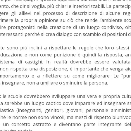
o, che dir si voglia, più chiari e interiorizzabili. La parteci
gere gli allievi nel processo di descrizione di alcune re
rimere la propria opinione su ciò che rende l’ambiente sco
tire protagonisti nella creazione di un luogo condiviso, ol
teressanti perché si crea dialogo con scambio di posizioni d
e sono più inclini a rispettare le regole che loro stess
e educazione e non come punizione è quindi la risposta, a
stema di castighi. In realtà dovrebbe essere valutat
non rispetta una disposizione, è importante che venga ai
ortamento e a riflettere su come migliorare. Le “puni
insegnare, non a umiliare o sminuire la persona.
re: le scuole dovrebbero sviluppare una vera e propria cult
uola sarebbe un luogo caotico dove imparare ed insegnare 
colastica (insegnanti, genitori, giovani, personale amminist
hé le norme non sono vincoli, ma mezzi di rispetto biunivoc
un concetto astratto e diventano parte integrante dell