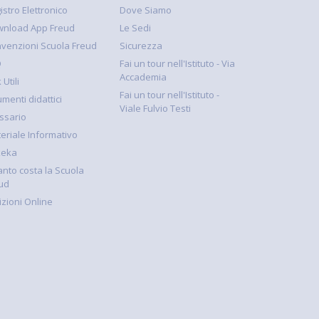
istro Elettronico
Dove Siamo
nload App Freud
Le Sedi
venzioni Scuola Freud
Sicurezza
Q
Fai un tour nell'Istituto - Via
Accademia
 Utili
Fai un tour nell'Istituto -
umenti didattici
Viale Fulvio Testi
ssario
eriale Informativo
keka
nto costa la Scuola
ud
rizioni Online