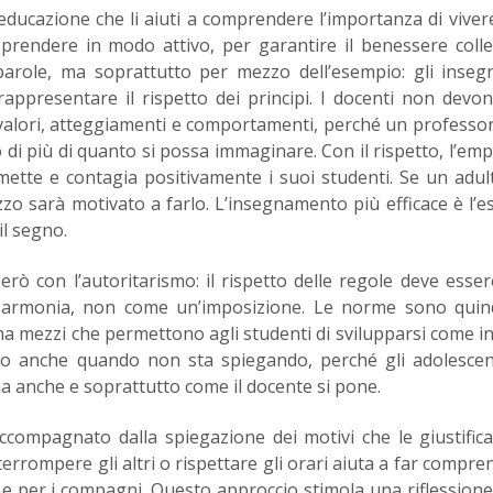
educazione che li aiuti a comprendere l’importanza di viver
rendere in modo attivo, per garantire il benessere collet
arole, ma soprattutto per mezzo dell’esempio: gli insegn
rappresentare il rispetto dei principi. I docenti non devo
valori, atteggiamenti e comportamenti, perché un professo
 di più di quanto si possa immaginare. Con il rispetto, l’empa
mette e contagia positivamente i suoi studenti. Se un adu
zo sarà motivato a farlo. L’insegnamento più efficace è l’
il segno.
ò con l’autoritarismo: il rispetto delle regole deve esser
n armonia, non come un’imposizione. Le norme sono quin
ma mezzi che permettono agli studenti di svilupparsi come in
io anche quando non sta spiegando, perché gli adolescen
a anche e soprattutto come il docente si pone.
compagnato dalla spiegazione dei motivi che le giustific
rrompere gli altri o rispettare gli orari aiuta a far compren
 e per i compagni. Questo approccio stimola una riflessione 