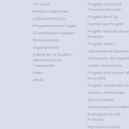
Chi Siamo
Progetto streaming
"Emozioni di Freud"
Perchè scegliere Noi
Progetto Mind Up
La Nostra Filosofia
Perchè Fare Progetti
Il Rappresentante Legale
Progetti Culturali e Incon
Il Coordinatore Didattico
Formativi
Riconoscimenti
Progetto Teatro
Organigramma
Laboratorio di Giornali
Politica per la Qualità e
Educazione alla Legalit
Amministrazione
Trasparente
Salute e Benessere
Video
Progetto educazione al
sessualità
Album
Progetto “timidissimo m
Scuola e Volontariato
Sport in Istituto
Valorizziamo le Eccelle
Radioguida Ascolto
Profondo
Impresa Formativa