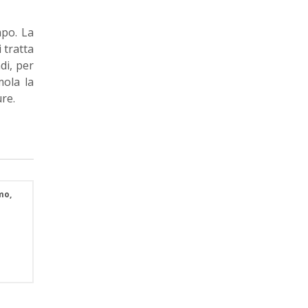
mpo. La
i tratta
di, per
mola la
re.
mo,