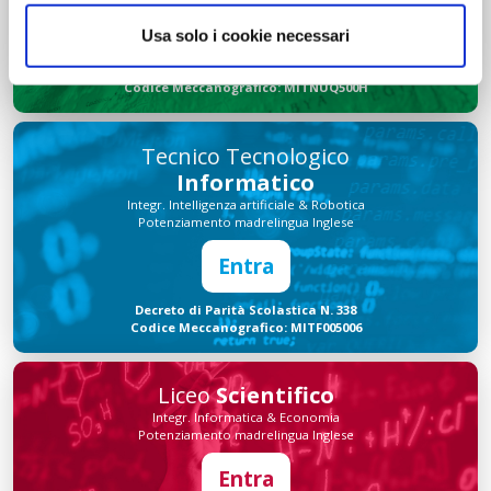
Entra
Usa solo i cookie necessari
Decreto di Parità Scolastica N. 1139
Codice Meccanografico: MITNUQ500H
Tecnico Tecnologico
Informatico
Integr. Intelligenza artificiale & Robotica
Potenziamento madrelingua Inglese
Entra
Decreto di Parità Scolastica N. 338
Codice Meccanografico: MITF005006
Liceo
Scientifico
Integr. Informatica & Economia
Potenziamento madrelingua Inglese
Entra