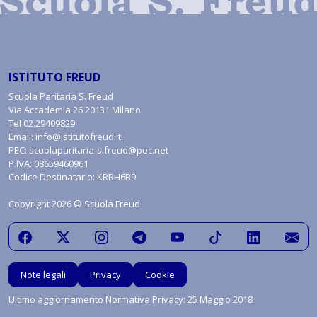
ISTITUTO FREUD
Scuola Paritaria S. Freud
Via Accademia 26 20131 Milano
Tel
02.29409829
Email:
info@istitutofreud.it
PEC:
scuolaparitaria-s.freud@pec.net
P.IVA: 08659460961
Codice Destinatario: KRRH6B9
Copyright 2026 © Scuola Freud
Note legali
Privacy
Cookie
Ultimo aggiornamento Normativa Privacy: 25 Maggio 2018