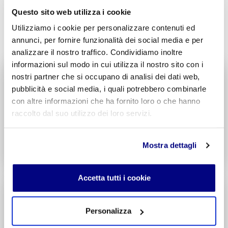
Questo sito web utilizza i cookie
INVIA COMMENTO
Utilizziamo i cookie per personalizzare contenuti ed
annunci, per fornire funzionalità dei social media e per
analizzare il nostro traffico. Condividiamo inoltre
informazioni sul modo in cui utilizza il nostro sito con i
Liceo delle Scienze Umane
nostri partner che si occupano di analisi dei dati web,
Economico Sociale
pubblicità e social media, i quali potrebbero combinarle
Integr. Psicologia & Sociologia
con altre informazioni che ha fornito loro o che hanno
Potenziamento madrelingua Inglese
raccolto dal suo utilizzo dei loro servizi.
Entra
Mostra dettagli
Decreto di Parità Scolastica N. 2684
Codice Meccanografico: MIPMRI500E
Accetta tutti i cookie
Tecnico Economico
Turismo
Personalizza
Integr. Marketing & Comunicazione
Potenziamento madrelingua Inglese