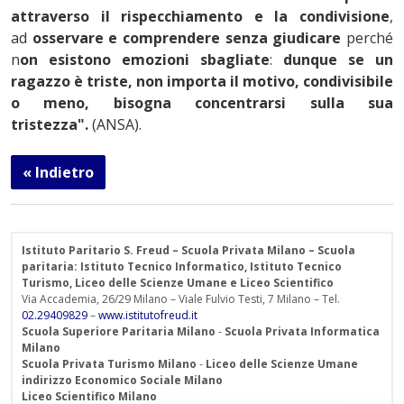
attraverso il rispecchiamento e la condivisione
,
ad
osservare e comprendere senza giudicare
perché
n
on esistono emozioni sbagliate
:
dunque se un
ragazzo è triste, non importa il motivo, condivisibile
o meno, bisogna concentrarsi sulla sua
tristezza".
(ANSA).
« Indietro
Istituto Paritario S. Freud – Scuola Privata Milano – Scuola
paritaria: Istituto Tecnico Informatico, Istituto Tecnico
Turismo, Liceo delle Scienze Umane e Liceo Scientifico
Via Accademia, 26/29 Milano – Viale Fulvio Testi, 7 Milano – Tel.
02.29409829
–
www.istitutofreud.it
Scuola Superiore Paritaria Milano
-
Scuola Privata Informatica
Milano
Scuola Privata Turismo Milano
-
Liceo delle Scienze Umane
indirizzo Economico Sociale Milano
Liceo Scientifico Milano