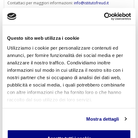
Contattaci per maggiori informazioni:
info@istitutofreud.it
Lascia un commento
Questo sito web utilizza i cookie
L'indirizzo email non verrà pubblicato. I campi
obbligatori sono contrassegnati con
*
Utilizziamo i cookie per personalizzare contenuti ed
annunci, per fornire funzionalità dei social media e per
Nome
*
analizzare il nostro traffico. Condividiamo inoltre
informazioni sul modo in cui utilizza il nostro sito con i
nostri partner che si occupano di analisi dei dati web,
pubblicità e social media, i quali potrebbero combinarle
E-mail
*
con altre informazioni che ha fornito loro o che hanno
raccolto dal suo utilizzo dei loro servizi.
Mostra dettagli
Commento
*