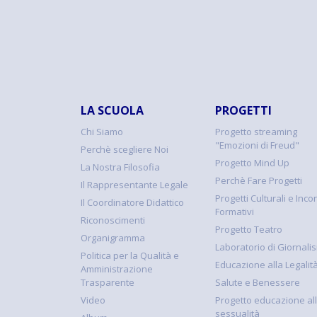
LA SCUOLA
PROGETTI
Chi Siamo
Progetto streaming
"Emozioni di Freud"
Perchè scegliere Noi
Progetto Mind Up
La Nostra Filosofia
Perchè Fare Progetti
Il Rappresentante Legale
Progetti Culturali e Incon
Il Coordinatore Didattico
Formativi
Riconoscimenti
Progetto Teatro
Organigramma
Laboratorio di Giornali
Politica per la Qualità e
Educazione alla Legalit
Amministrazione
Trasparente
Salute e Benessere
Video
Progetto educazione al
sessualità