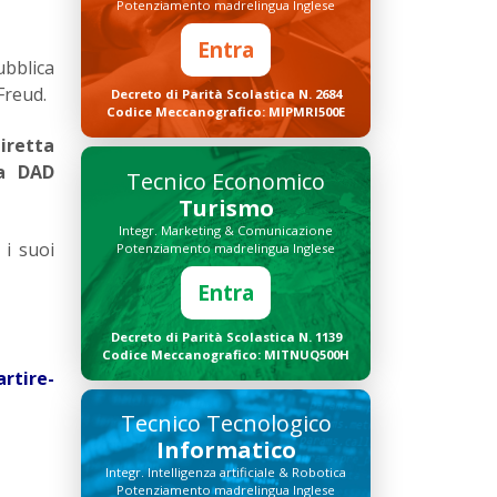
Potenziamento madrelingua Inglese
Entra
ubblica
Freud.
Decreto di Parità Scolastica N. 2684
Codice Meccanografico: MIPMRI500E
iretta
la DAD
Tecnico Economico
Turismo
Integr. Marketing & Comunicazione
 i suoi
Potenziamento madrelingua Inglese
Entra
Decreto di Parità Scolastica N. 1139
Codice Meccanografico: MITNUQ500H
rtire-
Tecnico Tecnologico
Informatico
Integr. Intelligenza artificiale & Robotica
Potenziamento madrelingua Inglese