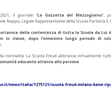
021, il giornale “
La Gazzetta del Mezzogiorno
”, p
aniele Nappo, Legale Rappresentante della Scuola Paritaria S. 
portavoce della contentezza di tutta la Scuola da Lui d
nni in classe, dopo l’ennesimo lungo periodo di so
.
alla normalità. La Scuola Freud abbraccia virtualmente tutti
comunità educante attenta alla persona
.
.it/news/italia/1275121/scuola-freud-milano-bene-ripa