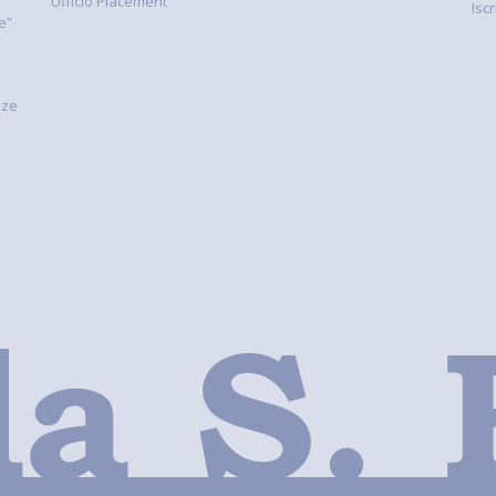
Ufficio Placement
Isc
e”
nze