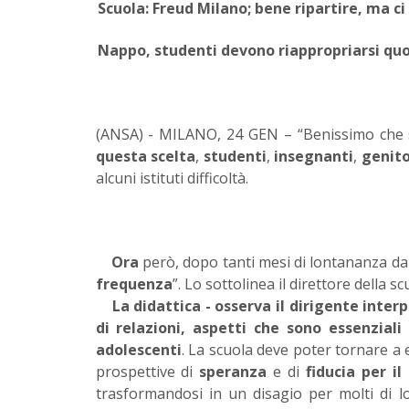
Scuola: Freud Milano; bene ripartire, ma ci 
Nappo, studenti devono riappropriarsi quot
(ANSA) - MILANO, 24 GEN – “Benissimo che si
questa scelta
,
studenti
,
insegnanti
,
genito
alcuni istituti difficoltà.
Ora
però, dopo tanti mesi di lontananza dall
frequenza
”. Lo sottolinea il direttore della
La didattica - osserva il dirigente inter
di relazioni, aspetti che sono essenzial
adolescenti
. La scuola deve poter tornare a
prospettive di
speranza
e di
fiducia per il
trasformandosi in un disagio per molti di l