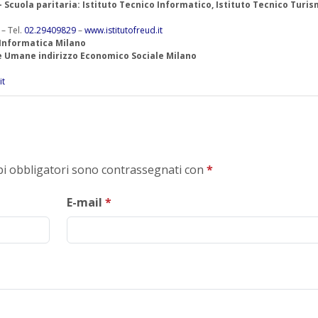
 – Scuola paritaria: Istituto Tecnico Informatico, Istituto Tecnico Turis
 – Tel.
02.29409829
–
www.istitutofreud.it
 Informatica Milano
ze Umane indirizzo Economico Sociale Milano
it
mpi obbligatori sono contrassegnati con
*
E-mail
*