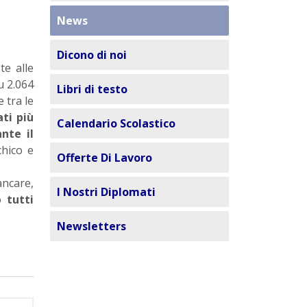
News
Dicono di noi
te alle
u 2.064
Libri di testo
 tra le
ati più
Calendario Scolastico
nte il
chico e
Offerte Di Lavoro
ancare,
I Nostri Diplomati
so
tutti
Newsletters