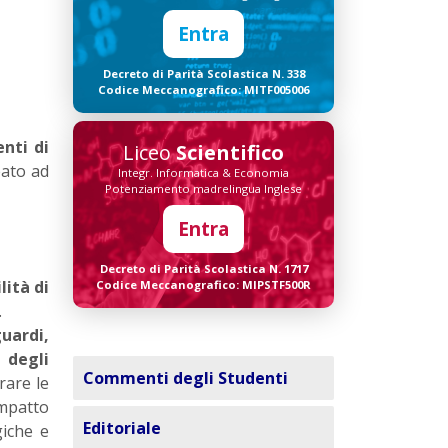
Entra
Decreto di Parità Scolastica N. 338
Codice Meccanografico: MITF005006
nti di
Liceo
Scientifico
eato ad
Integr. Informatica & Economia
Potenziamento madrelingua Inglese
Entra
Decreto di Parità Scolastica N. 1717
lità di
Codice Meccanografico: MIPSTF500R
.
guardi,
 degli
Commenti degli Studenti
rare le
mpatto
Editoriale
giche e