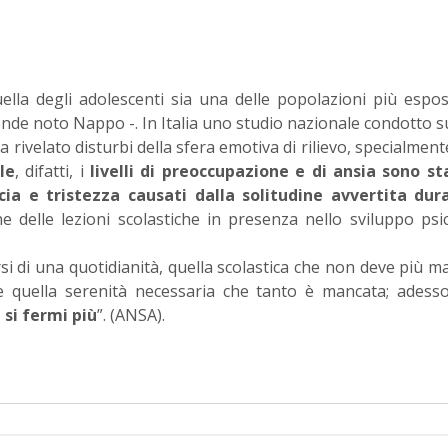
lla degli adolescenti sia una delle popolazioni più espos
nde noto Nappo -. In Italia uno studio nazionale condotto s
a rivelato disturbi della sfera emotiva di rilievo, specialmente
le
, difatti, i
livelli di preoccupazione e di ansia sono st
ia e tristezza causati dalla solitudine avvertita dura
e delle lezioni scolastiche in presenza nello sviluppo psi
di una quotidianità, quella scolastica che non deve più m
re quella serenità necessaria che tanto è mancata; ades
si fermi più
”. (ANSA).