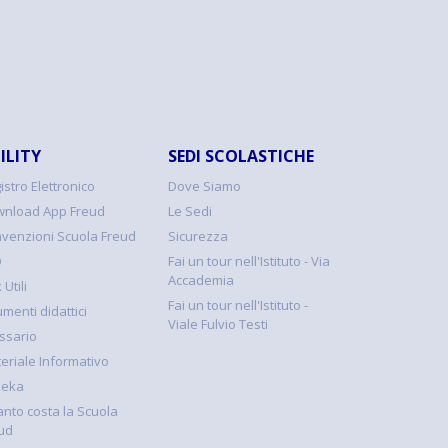
ILITY
SEDI SCOLASTICHE
istro Elettronico
Dove Siamo
nload App Freud
Le Sedi
venzioni Scuola Freud
Sicurezza
Q
Fai un tour nell'Istituto - Via
Accademia
 Utili
Fai un tour nell'Istituto -
umenti didattici
Viale Fulvio Testi
ssario
eriale Informativo
keka
nto costa la Scuola
ud