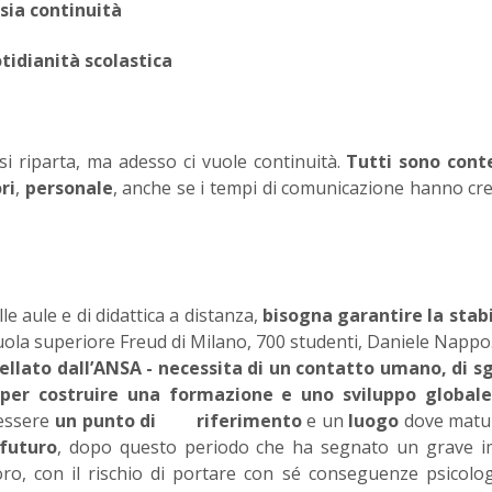
sia continuità
idianità scolastica
 riparta, ma adesso ci vuole continuità.
Tutti sono conte
ri
,
personale
, anche se i tempi di comunicazione hanno cr
e aule e di didattica a distanza,
bisogna garantire la stabi
 scuola superiore Freud di Milano, 700 studenti, Daniele Nappo
pellato dall’ANSA - necessita di un contatto umano, di s
i per costruire una formazione e uno sviluppo globale
 essere
un punto di riferimento
e un
luogo
dove matu
 futuro
, dopo questo periodo che ha segnato un grave i
oro, con il rischio di portare con sé conseguenze psicolo