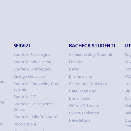
SERVIZI
BACHECA STUDENTI
UT
Sportello Psicologico
Commenti degli Studenti
Reg
Sportello Adolescenti
Editoriale
Dow
Sportello Grafologico
News
Con
Dialogo Educativo
Dicono di noi
FA
tri
Sportello Counseling Parla
Calendario Scolastico
Link
con me
Date Open day
Str
Sportello CIC
Libri di testo
Glo
smo
Sportello SicuraMente
Offerte Di Lavoro
Mat
à
Donna
I Nostri Diplomati
Ba
Sportello dalla Tua parte
Newsletters
Qua
la
Dopo Scuola
Fre