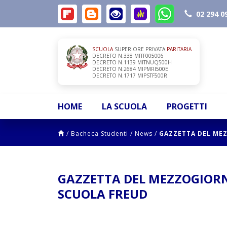
02 294 0
SCUOLA
SUPERIORE PRIVATA
PARITARIA
DECRETO N.338 MITF005006
DECRETO N.1139 MITNUQ500H
DECRETO N.2684 MIPMRI500E
DECRETO N.1717 MIPSTF500R
HOME
LA SCUOLA
PROGETTI
/
Bacheca Studenti
/
News
/
GAZZETTA DEL MEZ
GAZZETTA DEL MEZZOGIORNO
SCUOLA FREUD