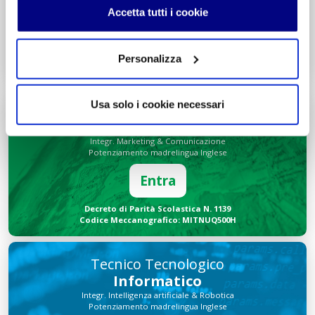
Accetta tutti i cookie
Entra
Decreto di Parità Scolastica N. 2684
Personalizza
Codice Meccanografico: MIPMRI500E
Usa solo i cookie necessari
Tecnico Economico
Turismo
Integr. Marketing & Comunicazione
Potenziamento madrelingua Inglese
Entra
Decreto di Parità Scolastica N. 1139
Codice Meccanografico: MITNUQ500H
Tecnico Tecnologico
Informatico
Integr. Intelligenza artificiale & Robotica
Potenziamento madrelingua Inglese