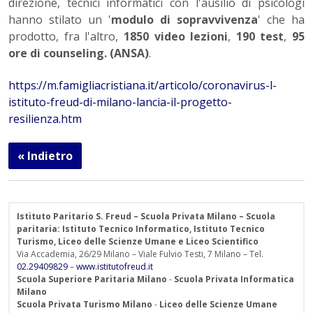
direzione, tecnici informatici con l'ausilio di psicologi
hanno stilato un '
modulo di sopravvivenza
' che ha
prodotto, fra l'altro,
1850 video lezioni
,
190 test
,
95
ore di counseling. (ANSA)
.
https://m.famigliacristiana.it/articolo/coronavirus-l-
istituto-freud-di-milano-lancia-il-progetto-
resilienza.htm
« Indietro
Istituto Paritario S. Freud – Scuola Privata Milano – Scuola
paritaria: Istituto Tecnico Informatico, Istituto Tecnico
Turismo, Liceo delle Scienze Umane e Liceo Scientifico
Via Accademia, 26/29 Milano – Viale Fulvio Testi, 7 Milano – Tel.
02.29409829
–
www.istitutofreud.it
Scuola Superiore Paritaria Milano
-
Scuola Privata Informatica
Milano
Scuola Privata Turismo Milano
-
Liceo delle Scienze Umane