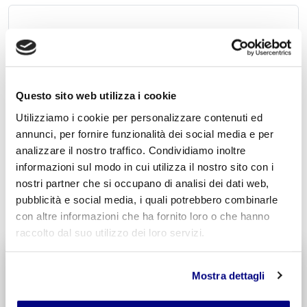
Acconsento al trattamento dei
dati personali
.
*
Questo sito web utilizza i cookie
Utilizziamo i cookie per personalizzare contenuti ed
annunci, per fornire funzionalità dei social media e per
analizzare il nostro traffico. Condividiamo inoltre
informazioni sul modo in cui utilizza il nostro sito con i
nostri partner che si occupano di analisi dei dati web,
INVIA COMMENTO
pubblicità e social media, i quali potrebbero combinarle
con altre informazioni che ha fornito loro o che hanno
raccolto dal suo utilizzo dei loro servizi.
Liceo delle Scienze Umane
Mostra dettagli
Economico Sociale
Integr. Psicologia & Sociologia
Potenziamento madrelingua Inglese