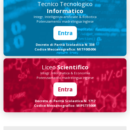
Tecnico Tecnologico
Informatico
Integr. Intelligenza artificiale & Robotica
Potenziamento madrelingua Inglese
Entra
Decreto di Parità Scolastica N. 338
Codice Meccanografico: MITF005006
Liceo
Scientifico
Integr. Informatica & Economia
Potenziamento madrelingua Inglese
Entra
Decreto di Parità Scolastica N. 1717
Codice Meccanografico: MIPSTF500R