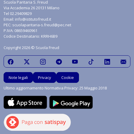
Scuola Paritaria S. Freud
Via Accademia 26 20131 Milano
Tel
02.29409829
Email:
info@istitutofreud.it
PEC:
scuolaparitaria-s.freud@pec.net
P.IVA: 08659460961
Codice Destinatario: KRRH6B9
Copyright 2026 © Scuola Freud
Note legali
Privacy
Cookie
Ultimo aggiornamento Normativa Privacy: 25 Maggio 2018