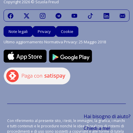
Copyright 2026 © Scuola Freud
Note legali
Privacy
Cookie
Ultimo aggiornamento Normativa Privacy: 25 Maggio 2018
Hai bisogno di aiuto?
Con riferimento al presente sito, i testi, le immagini, la grafica, i marchi
e tutti contenuti e le procedure nonché le idee di realizzo di sistemi di
Chiedi a me!
procedimenti e di uso sono soggetti a copyright e alle forme di tutela