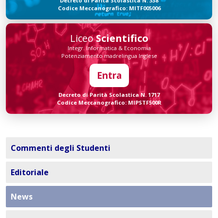
Decreto di Parità Scolastica N. 338
Codice Meccanografico: MITF005006
Liceo
Scientifico
Integr. Informatica & Economia
Potenziamento madrelingua Inglese
Entra
Decreto di Parità Scolastica N. 1717
Codice Meccanografico: MIPSTF500R
Commenti degli Studenti
Editoriale
News