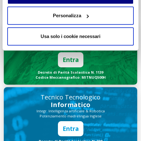
Decreto di Parità Scolastica N. 2684
Codice Meccanografico: MIPMRI500E
Personalizza
Tecnico Economico
Turismo
Usa solo i cookie necessari
Integr. Marketing & Comunicazione
Potenziamento madrelingua Inglese
Entra
Decreto di Parità Scolastica N. 1139
Codice Meccanografico: MITNUQ500H
Tecnico Tecnologico
Informatico
Integr. Intelligenza artificiale & Robotica
Potenziamento madrelingua Inglese
Entra