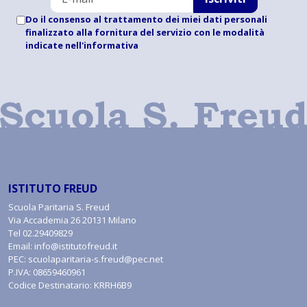
Do il consenso al trattamento dei miei dati personali
finalizzato alla fornitura del servizio con le modalità
indicate
nell'informativa
ISTITUTO FREUD
Scuola Paritaria S. Freud
Via Accademia 26 20131 Milano
Tel
02.29409829
Email:
info@istitutofreud.it
PEC:
scuolaparitaria-s.freud@pec.net
P.IVA: 08659460961
Codice Destinatario: KRRH6B9