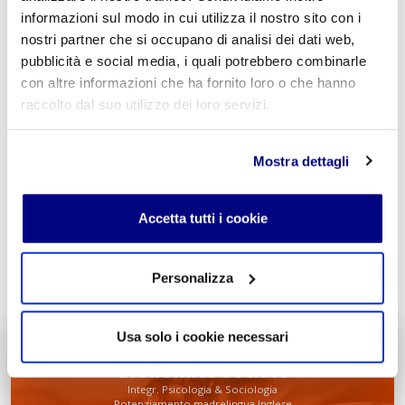
informazioni sul modo in cui utilizza il nostro sito con i
nostri partner che si occupano di analisi dei dati web,
pubblicità e social media, i quali potrebbero combinarle
con altre informazioni che ha fornito loro o che hanno
Acconsento al trattamento dei
dati personali
.
*
raccolto dal suo utilizzo dei loro servizi.
Mostra dettagli
Accetta tutti i cookie
INVIA COMMENTO
Personalizza
Usa solo i cookie necessari
Liceo delle Scienze Umane
Economico Sociale
Integr. Psicologia & Sociologia
Potenziamento madrelingua Inglese