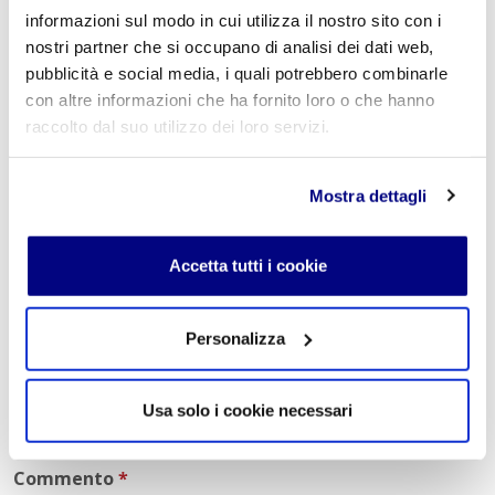
indirizzo Economico Sociale Milano
informazioni sul modo in cui utilizza il nostro sito con i
Liceo Scientifico Milano
Contattaci per maggiori informazioni:
info@istitutofreud.it
nostri partner che si occupano di analisi dei dati web,
pubblicità e social media, i quali potrebbero combinarle
con altre informazioni che ha fornito loro o che hanno
raccolto dal suo utilizzo dei loro servizi.
Lascia un commento
L'indirizzo email non verrà pubblicato. I campi
Mostra dettagli
obbligatori sono contrassegnati con
*
Nome
*
Accetta tutti i cookie
Personalizza
E-mail
*
Usa solo i cookie necessari
Commento
*