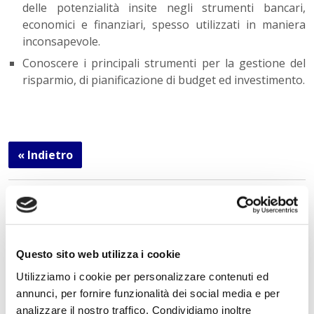
delle potenzialità insite negli strumenti bancari,
economici e finanziari, spesso utilizzati in maniera
inconsapevole.
Conoscere i principali strumenti per la gestione del
risparmio, di pianificazione di budget ed investimento.
« Indietro
Istituto Paritario S. Freud – Scuola Privata Milano – Scuola
paritaria: Istituto Tecnico Informatico, Istituto Tecnico
Turismo, Liceo delle Scienze Umane e Liceo Scientifico
Via Accademia, 26/29 Milano – Viale Fulvio Testi, 7 Milano – Tel.
Questo sito web utilizza i cookie
02.29409829
–
www.istitutofreud.it
Utilizziamo i cookie per personalizzare contenuti ed
Scuola Superiore Paritaria Milano
-
Scuola Privata Informatica
Milano
annunci, per fornire funzionalità dei social media e per
Scuola Privata Turismo Milano
-
Liceo delle Scienze Umane
analizzare il nostro traffico. Condividiamo inoltre