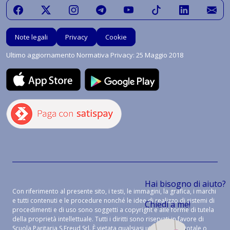
Note legali
Privacy
Cookie
Ultimo aggiornamento Normativa Privacy: 25 Maggio 2018
Hai bisogno di aiuto?
Con riferimento al presente sito, i testi, le immagini, la grafica, i marchi
e tutti contenuti e le procedure nonché le idee di realizzo di sistemi di
Chiedi a me!
procedimenti e di uso sono soggetti a copyright e alle forme di tutela
della proprietà intellettuale. Tutti i diritti sono riservati in favore di
Scuola Paritaria S.Freud Srl. È vietata qualsiasi utilizzazione, totale o