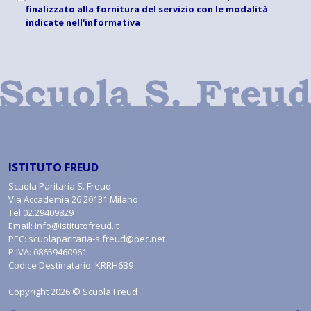
finalizzato alla fornitura del servizio con le modalità
indicate
nell'informativa
ISTITUTO FREUD
Scuola Paritaria S. Freud
Via Accademia 26 20131 Milano
Tel
02.29409829
Email:
info@istitutofreud.it
PEC:
scuolaparitaria-s.freud@pec.net
P.IVA: 08659460961
Codice Destinatario: KRRH6B9
Copyright 2026 © Scuola Freud