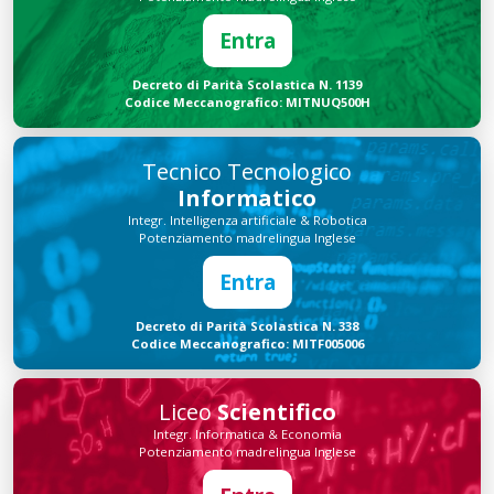
Entra
Decreto di Parità Scolastica N. 1139
Codice Meccanografico: MITNUQ500H
Tecnico Tecnologico
Informatico
Integr. Intelligenza artificiale & Robotica
Potenziamento madrelingua Inglese
Entra
Decreto di Parità Scolastica N. 338
Codice Meccanografico: MITF005006
Liceo
Scientifico
Integr. Informatica & Economia
Potenziamento madrelingua Inglese