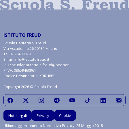
ISTITUTO FREUD
Scuola Paritaria S. Freud
Via Accademia 26 20131 Milano
Tel
02.29409829
Email:
info@istitutofreud.it
PEC:
scuolaparitaria-s.freud@pec.net
P.IVA: 08659460961
Codice Destinatario: KRRH6B9
Copyright 2026 © Scuola Freud
Note legali
Privacy
Cookie
Ultimo aggiornamento Normativa Privacy: 25 Maggio 2018