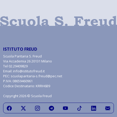
ISTITUTO FREUD
Scuola Paritaria S. Freud
Via Accademia 26 20131 Milano
Tel
02.29409829
Email:
info@istitutofreud.it
PEC:
scuolaparitaria-s.freud@pec.net
P.IVA: 08659460961
Codice Destinatario: KRRH6B9
Copyright 2026 © Scuola Freud