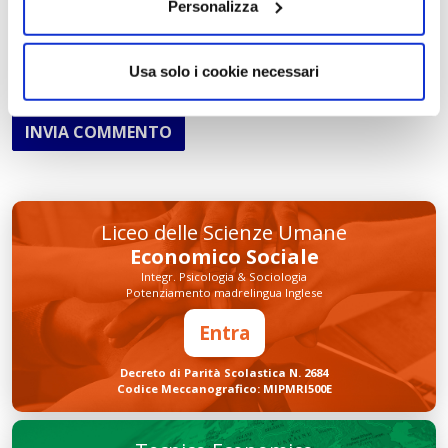
Personalizza
Usa solo i cookie necessari
INVIA COMMENTO
Liceo delle Scienze Umane
Economico Sociale
Integr. Psicologia & Sociologia
Potenziamento madrelingua Inglese
Entra
Decreto di Parità Scolastica N. 2684
Codice Meccanografico: MIPMRI500E