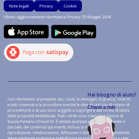
Note legali
Privacy
Cookie
Ultimo aggiornamento Normativa Privacy: 25 Maggio 2018
Hai bisogno di aiuto?
Con riferimento al presente sito, i testi, le immagini, la grafica, i marchi
e tutti contenuti e le procedure nonché le idee di realizzo di sistemi di
Chiedi a me!
procedimenti e di uso sono soggetti a copyright e alle forme di tutela
della proprietà intellettuale. Tutti i diritti sono riservati in favore di
Scuola Paritaria S.Freud Srl. È vietata qualsiasi utilizzazione, totale o
parziale, dei contenuti qui inseriti, inclusa la memorizzazione,
riproduzione, rielaborazione, diffusione o distribuzione dei contenuti
stessi mediante qualunque piattaforma tecnologica, supporto o rete