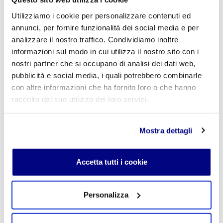
Utilizziamo i cookie per personalizzare contenuti ed
E-mail
*
annunci, per fornire funzionalità dei social media e per
analizzare il nostro traffico. Condividiamo inoltre
informazioni sul modo in cui utilizza il nostro sito con i
nostri partner che si occupano di analisi dei dati web,
pubblicità e social media, i quali potrebbero combinarle
Commento
*
con altre informazioni che ha fornito loro o che hanno
raccolto dal suo utilizzo dei loro servizi.
Mostra dettagli
Acconsento al trattamento dei
dati personali
.
*
Accetta tutti i cookie
Personalizza