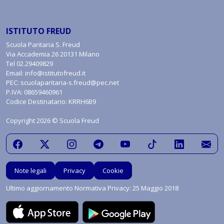
ISTITUTO FREUD
Scuola Paritaria S. Freud
Via Accademia 26 20131 Milano
Tel
02.29409829
Email:
info@istitutofreud.it
PEC:
scuolaparitaria-s.freud@pec.net
P.IVA: 08659460961
Codice Destinatario: KRRH6B9
Copyright 2026 © Scuola Freud
Note legali
Privacy
Cookie
Ultimo aggiornamento Normativa Privacy: 25 Maggio 2018