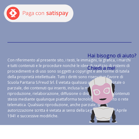
Hai bisogno di aiuto?
Con riferimento al presente sito, i testi, le immagini, la grafica, i marchi
e tutti contenuti e le procedure nonché le idee di realizzo di sistemi di
Chiedi a me!
procedimenti e di uso sono soggetti a copyright e alle forme di tutela
della proprietà intellettuale. Tutti i diritti sono riservati in favore di
Scuola Paritaria S.Freud Srl. È vietata qualsiasi utilizzazione, totale o
parziale, dei contenuti qui inseriti, inclusa la memorizzazione,
riproduzione, rielaborazione, diffusione o distribuzione dei contenuti
stessi mediante qualunque piattaforma tecnologica, supporto o rete
telematica. Qualsiasi riproduzione, anche parziale, senza
autorizzazione scritta è vietata ai sensi della Legge 633 del 22 Aprile
1941 e successive modifiche.
CREDITS:
ALEIDE WEB AGENCY