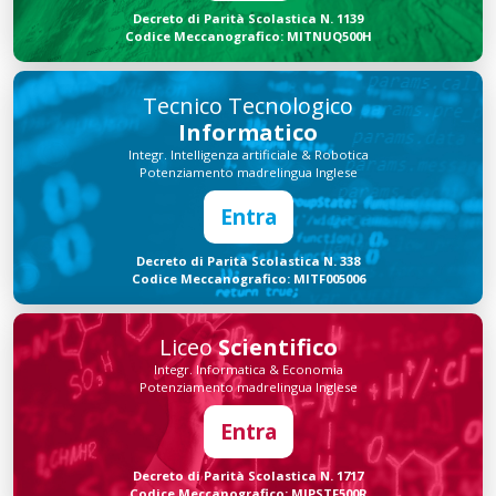
Decreto di Parità Scolastica N. 1139
Codice Meccanografico: MITNUQ500H
Tecnico Tecnologico
Informatico
Integr. Intelligenza artificiale & Robotica
Potenziamento madrelingua Inglese
Entra
Decreto di Parità Scolastica N. 338
Codice Meccanografico: MITF005006
Liceo
Scientifico
Integr. Informatica & Economia
Potenziamento madrelingua Inglese
Entra
Decreto di Parità Scolastica N. 1717
Codice Meccanografico: MIPSTF500R