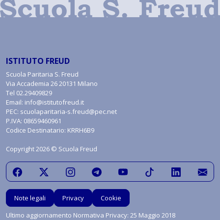
ISTITUTO FREUD
Scuola Paritaria S. Freud
Via Accademia 26 20131 Milano
Tel
02.29409829
Email:
info@istitutofreud.it
PEC:
scuolaparitaria-s.freud@pec.net
P.IVA: 08659460961
Codice Destinatario: KRRH6B9
Copyright 2026 © Scuola Freud
Note legali
Privacy
Cookie
Ultimo aggiornamento Normativa Privacy: 25 Maggio 2018