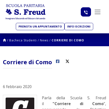
PRENOTA UN APPUNTAMENTO
INFO ISCRIZIONI
/
Bacheca Studenti
/
News
/
CORRIERE DI COMO
Corriere di Como
6 febbraio 2020
Parla della Scuola S. Freud
il
"Corriere di Como
”,