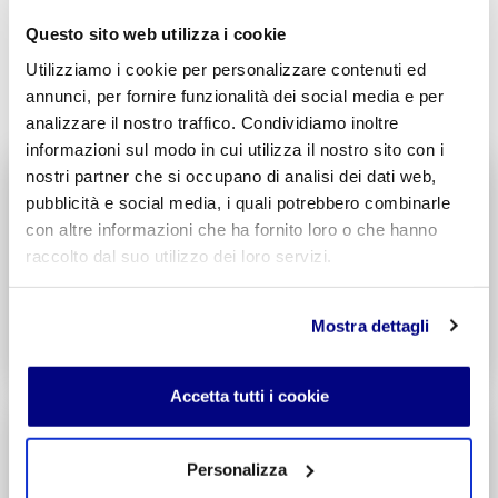
Questo sito web utilizza i cookie
Utilizziamo i cookie per personalizzare contenuti ed
INVIA COMMENTO
annunci, per fornire funzionalità dei social media e per
analizzare il nostro traffico. Condividiamo inoltre
informazioni sul modo in cui utilizza il nostro sito con i
nostri partner che si occupano di analisi dei dati web,
Liceo delle Scienze Umane
pubblicità e social media, i quali potrebbero combinarle
Economico Sociale
con altre informazioni che ha fornito loro o che hanno
Integr. Psicologia & Sociologia
Potenziamento madrelingua Inglese
raccolto dal suo utilizzo dei loro servizi.
Entra
Mostra dettagli
Decreto di Parità Scolastica N. 2684
Codice Meccanografico: MIPMRI500E
Accetta tutti i cookie
Tecnico Economico
Turismo
Personalizza
Integr. Marketing & Comunicazione
Potenziamento madrelingua Inglese