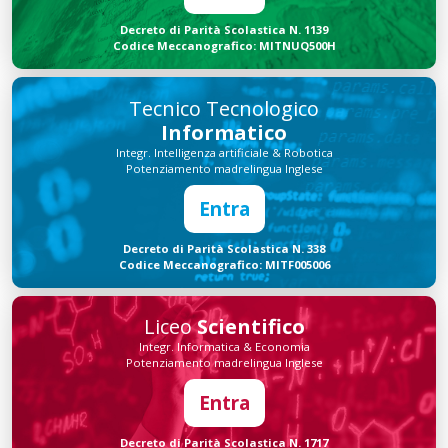
Decreto di Parità Scolastica N. 1139
Codice Meccanografico: MITNUQ500H
Tecnico Tecnologico
Informatico
Integr. Intelligenza artificiale & Robotica
Potenziamento madrelingua Inglese
Entra
Decreto di Parità Scolastica N. 338
Codice Meccanografico: MITF005006
Liceo
Scientifico
Integr. Informatica & Economia
Potenziamento madrelingua Inglese
Entra
Decreto di Parità Scolastica N. 1717