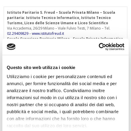
Istituto Paritario S. Freud – Scuola Privata Milano – Scuola
paritaria: Istituto Tecnico Informatico, Istituto Tecnico
Turismo, Liceo delle Scienze Umane e Liceo Scientifico
Via Accademia, 26/29 Milano – Viale Fulvio Testi, 7 Milano – Tel.
02.29409829
–
www.istitutofreud.it
Scuola Superiore Paritaria Milano
-
Scuola Privata Informatica
Milano
Scuola Privata Turismo Milano
-
Liceo delle Scienze Umane
indirizzo Economico Sociale Milano
Liceo Scientifico Milano
Contattaci per maggiori informazioni:
info@istitutofreud.it
Questo sito web utilizza i cookie
Utilizziamo i cookie per personalizzare contenuti ed
annunci, per fornire funzionalità dei social media e per
Lascia un commento
analizzare il nostro traffico. Condividiamo inoltre
informazioni sul modo in cui utilizza il nostro sito con i
L'indirizzo email non verrà pubblicato. I campi
nostri partner che si occupano di analisi dei dati web,
obbligatori sono contrassegnati con
*
pubblicità e social media, i quali potrebbero combinarle
con altre informazioni che ha fornito loro o che hanno
Nome
*
raccolto dal suo utilizzo dei loro servizi.