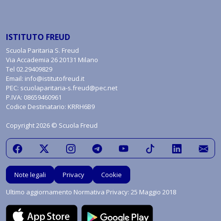
ISTITUTO FREUD
Scuola Paritaria S. Freud
Via Accademia 26 20131 Milano
Tel
02.29409829
Email:
info@istitutofreud.it
PEC:
scuolaparitaria-s.freud@pec.net
P.IVA: 08659460961
Codice Destinatario: KRRH6B9
Copyright 2026 © Scuola Freud
Note legali
Privacy
Cookie
Ultimo aggiornamento Normativa Privacy: 25 Maggio 2018