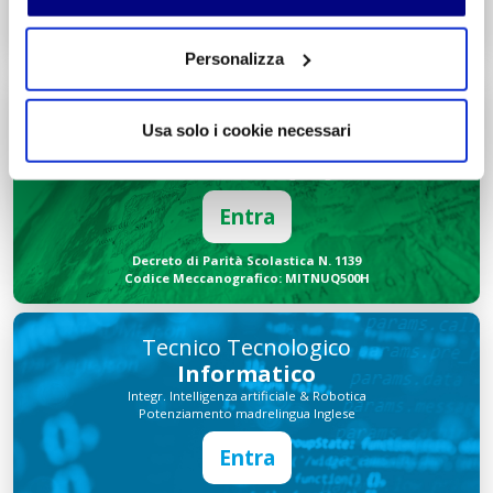
Decreto di Parità Scolastica N. 2684
Codice Meccanografico: MIPMRI500E
Personalizza
Tecnico Economico
Turismo
Usa solo i cookie necessari
Integr. Marketing & Comunicazione
Potenziamento madrelingua Inglese
Entra
Decreto di Parità Scolastica N. 1139
Codice Meccanografico: MITNUQ500H
Tecnico Tecnologico
Informatico
Integr. Intelligenza artificiale & Robotica
Potenziamento madrelingua Inglese
Entra