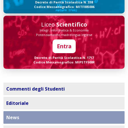
Decreto di Parità Scolastica N. 338
Codice Meccanografico: MITF005006
Liceo
Scientifico
Integr. Informatica & Economia
Potenziamento madrelingua Inglese
Entra
Decreto di Parità Scolastica N. 1717
Codice Meccanografico: MIPSTF500R
Commenti degli Studenti
Editoriale
News