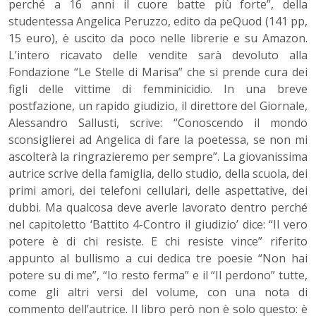
perché a 16 anni il cuore batte più forte”, della
studentessa Angelica Peruzzo, edito da peQuod (141 pp,
15 euro), è uscito da poco nelle librerie e su Amazon.
L’intero ricavato delle vendite sarà devoluto alla
Fondazione “Le Stelle di Marisa” che si prende cura dei
figli delle vittime di femminicidio. In una breve
postfazione, un rapido giudizio, il direttore del Giornale,
Alessandro Sallusti, scrive: “Conoscendo il mondo
sconsiglierei ad Angelica di fare la poetessa, se non mi
ascolterà la ringrazieremo per sempre”. La giovanissima
autrice scrive della famiglia, dello studio, della scuola, dei
primi amori, dei telefoni cellulari, delle aspettative, dei
dubbi. Ma qualcosa deve averle lavorato dentro perché
nel capitoletto ‘Battito 4-Contro il giudizio’ dice: “Il vero
potere è di chi resiste. E chi resiste vince” riferito
appunto al bullismo a cui dedica tre poesie “Non hai
potere su di me”, “Io resto ferma” e il “Il perdono” tutte,
come gli altri versi del volume, con una nota di
commento dell’autrice. Il libro però non è solo questo: è