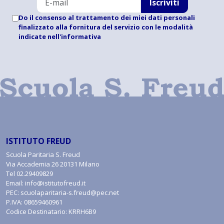
Iscriviti
Do il consenso al trattamento dei miei dati personali
finalizzato alla fornitura del servizio con le modalità
indicate
nell'informativa
ISTITUTO FREUD
Scuola Paritaria S. Freud
Via Accademia 26 20131 Milano
Tel
02.29409829
Email:
info@istitutofreud.it
PEC:
scuolaparitaria-s.freud@pec.net
P.IVA: 08659460961
Codice Destinatario: KRRH6B9