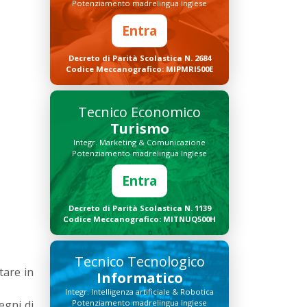
Potenziamento madrelingua Inglese
Entra
Decreto di Parità Scolastica N. 2684
Codice Meccanografico: MIPMRI500E
Tecnico Economico
Turismo
Integr. Marketing & Comunicazione
Potenziamento madrelingua Inglese
Entra
Decreto di Parità Scolastica N. 1139
Codice Meccanografico: MITNUQ500H
Tecnico Tecnologico
stare in
Informatico
Integr. Intelligenza artificiale & Robotica
egni di
Potenziamento madrelingua Inglese