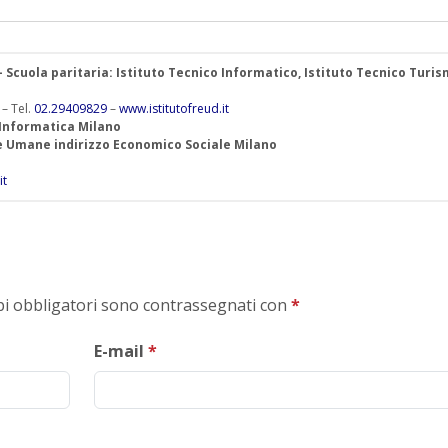
 – Scuola paritaria: Istituto Tecnico Informatico, Istituto Tecnico Turis
 – Tel.
02.29409829
–
www.istitutofreud.it
 Informatica Milano
ze Umane indirizzo Economico Sociale Milano
it
mpi obbligatori sono contrassegnati con
*
E-mail
*