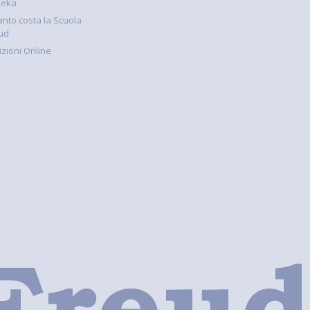
keka
nto costa la Scuola
ud
rizioni Online