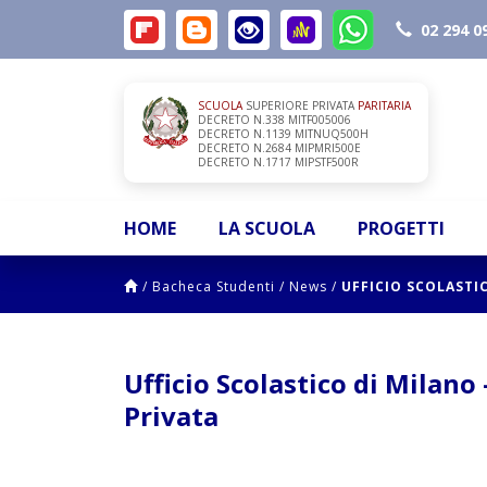
02 294 0
SCUOLA
SUPERIORE PRIVATA
PARITARIA
DECRETO N.338 MITF005006
DECRETO N.1139 MITNUQ500H
DECRETO N.2684 MIPMRI500E
DECRETO N.1717 MIPSTF500R
HOME
LA SCUOLA
PROGETTI
/
Bacheca Studenti
/
News
/
UFFICIO SCOLASTI
Ufficio Scolastico di Milano
Privata