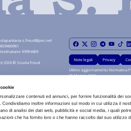
olaparitaria-s.freud@pec.net
08659460961
Destinatario: KRRH6B9
Note legali
Privacy
Co
ht 2026 © Scuola Freud
Ultimo aggiornamento Normativa Pr
25 Maggio 2018
 cookie
rsonalizzare contenuti ed annunci, per fornire funzionalità dei so
o. Condividiamo inoltre informazioni sul modo in cui utilizza il nost
ano di analisi dei dati web, pubblicità e social media, i quali pot
azioni che ha fornito loro o che hanno raccolto dal suo utilizzo de
grafica, i marchi e tutti contenuti e le procedure nonché le idee di realizzo di si
ritti sono riservati in favore di Scuola Paritaria S.Freud Srl. È vietata qualsiasi util