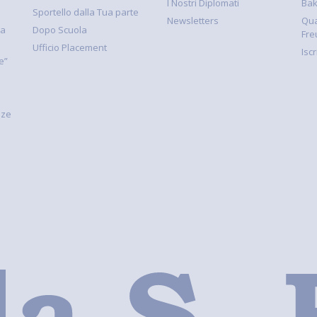
I Nostri Diplomati
Ba
Sportello dalla Tua parte
Newsletters
Qua
la
Dopo Scuola
Fre
Ufficio Placement
Isc
e”
nze