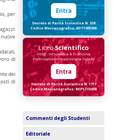
Entra
io, per
Decreto di Parità Scolastica N. 338
agazzi:
Codice Meccanografico: MITF005006
e nuove
Liceo
Scientifico
dacali,
Integr. Informatica & Economia
voro di
Potenziamento madrelingua Inglese
Entra
nte dei
esti di
Decreto di Parità Scolastica N. 1717
Codice Meccanografico: MIPSTF500R
Commenti degli Studenti
Editoriale