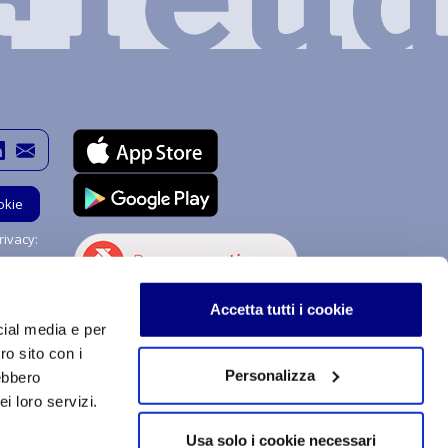
okie
ivacy:
Hai bisogno di aiuto?
Accetta tutti i cookie
Chiedi a me!
cial media e per
ro sito con i
Personalizza
rebbero
i loro servizi.
stemi di procedimenti e di uso sono soggetti a copyright e
izzazione, totale o parziale, dei contenuti qui inseriti,
Usa solo i cookie necessari