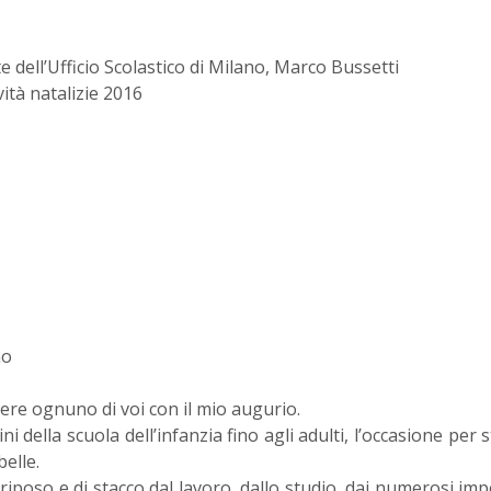
 dell’Ufficio Scolastico di Milano, Marco Bussetti
vità natalizie 2016
no
ere ognuno di voi con il mio augurio.
ni della scuola dell’infanzia fino agli adulti, l’occasione per 
belle.
iposo e di stacco dal lavoro, dallo studio, dai numerosi imp