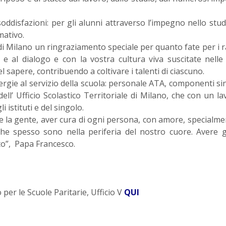
oddisfazioni: per gli alunni attraverso l’impegno nello stud
mativo.
io di Milano un ringraziamento speciale per quanto fate per i r
to e al dialogo e con la vostra cultura viva suscitate nell
del sapere, contribuendo a coltivare i talenti di ciascuno.
ergie al servizio della scuola: personale ATA, componenti sin
ell’ Ufficio Scolastico Territoriale di Milano, che con un la
istituti e del singolo.
ire la gente, aver cura di ogni persona, con amore, specialme
che spesso sono nella periferia del nostro cuore. Avere g
tto”, Papa Francesco.
 per le Scuole Paritarie, Ufficio V
QUI