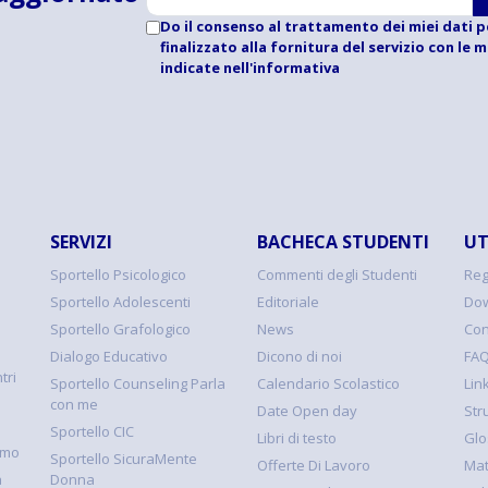
Do il consenso al trattamento dei miei dati p
finalizzato alla fornitura del servizio con le 
indicate
nell'informativa
SERVIZI
BACHECA STUDENTI
UT
Sportello Psicologico
Commenti degli Studenti
Reg
Sportello Adolescenti
Editoriale
Dow
Sportello Grafologico
News
Con
Dialogo Educativo
Dicono di noi
FA
tri
Sportello Counseling Parla
Calendario Scolastico
Link
con me
Date Open day
Str
Sportello CIC
Libri di testo
Glo
smo
Sportello SicuraMente
Offerte Di Lavoro
Mat
à
Donna