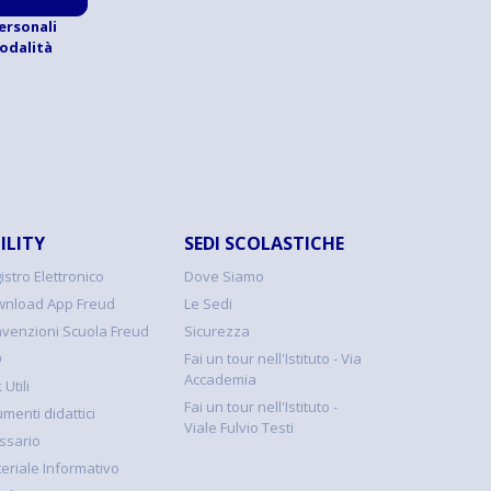
ersonali
modalità
ILITY
SEDI SCOLASTICHE
istro Elettronico
Dove Siamo
nload App Freud
Le Sedi
venzioni Scuola Freud
Sicurezza
Q
Fai un tour nell'Istituto - Via
Accademia
 Utili
Fai un tour nell'Istituto -
umenti didattici
Viale Fulvio Testi
ssario
eriale Informativo