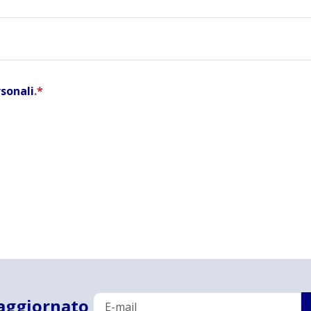
rsonali
.
*
aggiornato