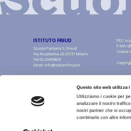
ISTITUTO FREUD
PEC:
scu
P.IVA: 
Scuola Paritaria S. Freud
Codice 
Via Accademia 26 20131 Milano
Tel
02.29409829
Copyrig
Email:
info@istitutofreud.it
Questo sito web utilizza i
Utilizziamo i cookie per pe
analizzare il nostro traffic
nostri partner che si occup
combinarle con altre inform
Con riferimento al presente sito, i testi, le immagini, la 
alle forme di tutela della proprietà intellettuale. Tutti i di