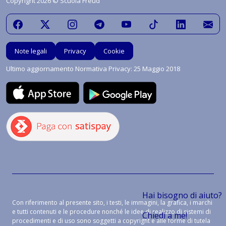
Copyright 2026 © Scuola Freud
Note legali
Privacy
Cookie
Ultimo aggiornamento Normativa Privacy: 25 Maggio 2018
Hai bisogno di aiuto?
Con riferimento al presente sito, i testi, le immagini, la grafica, i marchi
e tutti contenuti e le procedure nonché le idee di realizzo di sistemi di
Chiedi a me!
procedimenti e di uso sono soggetti a copyright e alle forme di tutela