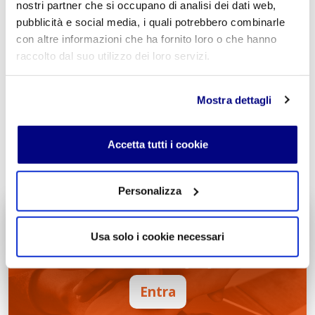
nostri partner che si occupano di analisi dei dati web,
pubblicità e social media, i quali potrebbero combinarle
Acconsento al trattamento dei
dati personali
.
*
con altre informazioni che ha fornito loro o che hanno
raccolto dal suo utilizzo dei loro servizi.
Mostra dettagli
Accetta tutti i cookie
INVIA COMMENTO
Personalizza
Liceo delle Scienze Umane
Economico Sociale
Usa solo i cookie necessari
Integr. Psicologia & Sociologia
Potenziamento madrelingua Inglese
Entra