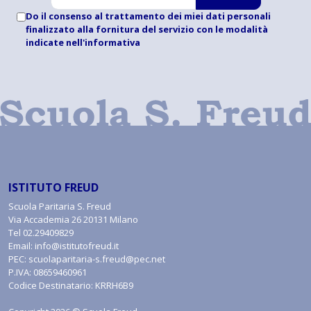
Do il consenso al trattamento dei miei dati personali
finalizzato alla fornitura del servizio con le modalità
indicate
nell'informativa
ISTITUTO FREUD
Scuola Paritaria S. Freud
Via Accademia 26 20131 Milano
Tel
02.29409829
Email:
info@istitutofreud.it
PEC:
scuolaparitaria-s.freud@pec.net
P.IVA: 08659460961
Codice Destinatario: KRRH6B9