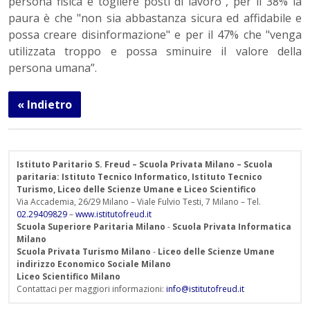
persona fisica e togliere posti di lavoro", per il 38% la
paura è che "non sia abbastanza sicura ed affidabile e
possa creare disinformazione" e per il 47% che "venga
utilizzata troppo e possa sminuire il valore della
persona umana”.
« Indietro
Istituto Paritario S. Freud – Scuola Privata Milano – Scuola
paritaria: Istituto Tecnico Informatico, Istituto Tecnico
Turismo, Liceo delle Scienze Umane e Liceo Scientifico
Via Accademia, 26/29 Milano – Viale Fulvio Testi, 7 Milano – Tel.
02.29409829
–
www.istitutofreud.it
Scuola Superiore Paritaria Milano
-
Scuola Privata Informatica
Milano
Scuola Privata Turismo Milano
-
Liceo delle Scienze Umane
indirizzo Economico Sociale Milano
Liceo Scientifico Milano
Contattaci per maggiori informazioni:
info@istitutofreud.it