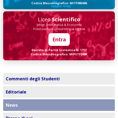
Codice Meccanografico: MITF005006
Liceo
Scientifico
Integr. Informatica & Economia
Potenziamento madrelingua Inglese
Entra
Decreto di Parità Scolastica N. 1717
Codice Meccanografico: MIPSTF500R
Commenti degli Studenti
Editoriale
News