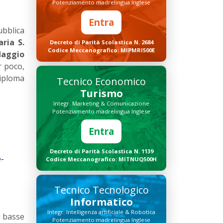
Potenziamento madrelingua Inglese
Entra
ubblica
aria S.
Decreto di Parità Scolastica N. 2684
Codice Meccanografico: MIPMRI500E
aggio
r poco,
diploma
Tecnico Economico
Turismo
Integr. Marketing & Comunicazione
Potenziamento madrelingua Inglese
Entra
Decreto di Parità Scolastica N. 1139
e-
Codice Meccanografico: MITNUQ500H
Tecnico Tecnologico
Informatico
Integr. Intelligenza artificiale & Robotica
i basse
Potenziamento madrelingua Inglese