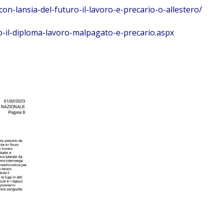
con-lansia-del-futuro-il-lavoro-e-precario-o-allestero/
po-il-diploma-lavoro-malpagato-e-precario.aspx