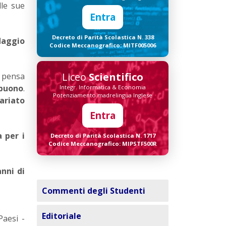
lle sue
Entra
Decreto di Parità Scolastica N. 338
daggio
Codice Meccanografico: MITF005006
Liceo
Scientifico
pensa
 buono
.
Integr. Informatica & Economia
Potenziamento madrelingua Inglese
cariato
Entra
 per i
Decreto di Parità Scolastica N. 1717
Codice Meccanografico: MIPSTF500R
nni di
Commenti degli Studenti
Editoriale
Paesi -