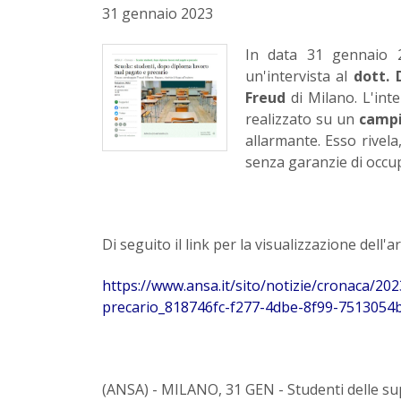
31 gennaio 2023
In data 31 gennaio 
un'intervista al
dott.
Freud
di Milano. L'int
realizzato su un
campi
allarmante. Esso rivel
senza garanzie di occu
Di seguito il link per la visualizzazione dell'ar
https://www.ansa.it/sito/notizie/cronaca/2
precario_818746fc-f277-4dbe-8f99-7513054b
(ANSA) - MILANO, 31 GEN - Studenti delle supe