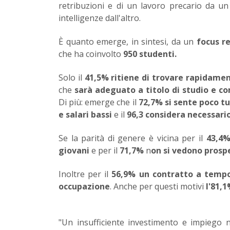
retribuzioni e di un lavoro precario da un 
intelligenze dall'altro.
È quanto emerge, in sintesi, da un
focus re
che ha coinvolto
950 studenti.
Solo il
41,5% ritiene di trovare rapidame
che
sarà adeguato a titolo di studio e 
Di più: emerge che il
72,7%
si sente poco t
e salari bassi
e il
96,3
considera necessario
Se la parità di genere è vicina per il
43,4%
giovani
e per il
71,7%
n
on si vedono prospe
Inoltre per il
56,9%
un contratto a tempo
occupazione
. Anche per questi motivi
l'81,
"Un insufficiente investimento e impiego ne