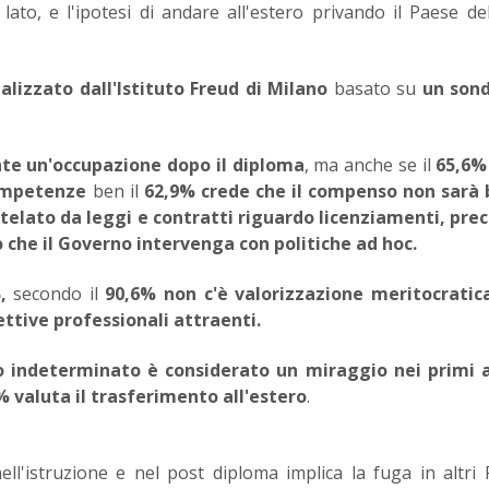
lato, e l'ipotesi di andare all'estero privando il Paese de
alizzato dall'Istituto Freud di Milano
basato su
un son
nte un'occupazione dopo il diploma
, ma anche se il
65,6%
competenze
ben il
62,9%
crede che il compenso non sarà
utelato da leggi e contratti riguardo licenziamenti, pre
 che il Governo intervenga con politiche ad hoc.
,
secondo il
90,6% non c'è valorizzazione meritocratica
ttive professionali attraenti.
 indeterminato è considerato un miraggio nei primi a
1%
valuta il trasferimento all'estero
.
ll'istruzione e nel post diploma implica la fuga in altri 