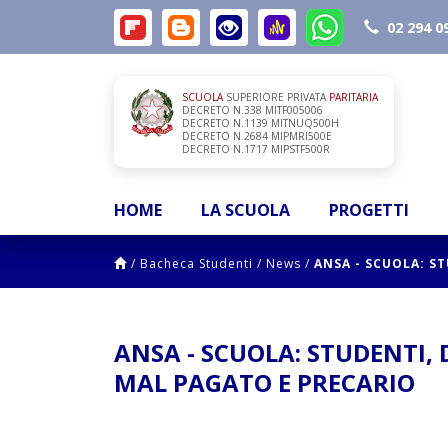
02 294 0
SCUOLA
SUPERIORE PRIVATA
PARITARIA
DECRETO N.338 MITF005006
DECRETO N.1139 MITNUQ500H
DECRETO N.2684 MIPMRI500E
DECRETO N.1717 MIPSTF500R
HOME
LA SCUOLA
PROGETTI
/
Bacheca Studenti
/
News
/
ANSA - SCUOLA: S
ANSA - SCUOLA: STUDENTI
MAL PAGATO E PRECARIO