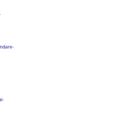
-
andare-
l-