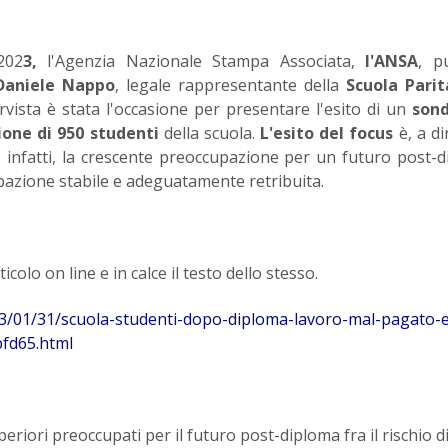
202
3,
l'Agenzia Nazionale Stampa Associata,
l'ANSA
, p
 Daniele Nappo
, legale rappresentante della
Scuola Parit
ervista è stata l'occasione per presentare l'esito di un
sond
one di 950 studenti
della scuola.
L'esito del focus
è, a di
a, infatti, la crescente preoccupazione per un futuro post-
pazione stabile e adeguatamente retribuita.
ticolo on line e in calce il testo dello stesso.
023/01/31/scuola-studenti-dopo-diploma-lavoro-mal-pagato-
fd65.html
riori preoccupati per il futuro post-diploma fra il rischio d