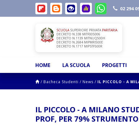
02 294 0
SCUOLA
SUPERIORE PRIVATA
PARITARIA
DECRETO N.338 MITF005006
DECRETO N.1139 MITNUQ500H
DECRETO N.2684 MIPMRI500E
DECRETO N.1717 MIPSTF500R
HOME
LA SCUOLA
PROGETTI
/
Bacheca Studenti
/
News
/
IL PICCOLO - A M
IL PICCOLO - A MILANO STU
PROF, PER 79% STRUMENTO