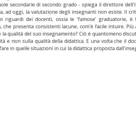
uole secondarie di secondo grado - spiega il direttore dell'I
, ad oggi, la valutazione degli insegnanti non esiste. Il crit
i riguardi dei docenti, ossia le 'famose' graduatorie, è
 che presenta consistenti lacune, com'è facile intuire. Più 
e è la qualità del suo insegnamento? Ciò è quantomeno discuti
 e non sulla qualità della didattica. E una volta che il do
are in quelle situazioni in cui la didattica proposta dall'ins