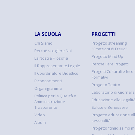
LA SCUOLA
PROGETTI
Chi Siamo
Progetto streaming
"Emozioni di Freud"
Perchè scegliere Noi
Progetto Mind Up
La Nostra Filosofia
Perchè Fare Progetti
Il Rappresentante Legale
Progetti Culturali e Incon
Il Coordinatore Didattico
Formativi
Riconoscimenti
Progetto Teatro
Organigramma
Laboratorio di Giornali
Politica per la Qualità e
Educazione alla Legalit
Amministrazione
Trasparente
Salute e Benessere
Video
Progetto educazione al
sessualità
Album
Progetto “timidissimo m