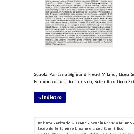
Scuola Paritaria Sigmund Freud Milano
,
Liceo S
Economico Turistico Turismo
,
Scientifico Liceo Sc
« Indietro
Istituto Paritario S. Freud – Scuola Privata Milano
Liceo delle Scienze Umane e Liceo Scientifico
Via Accademia, 26/29 Milano – Viale Fulvio Testi, 7 Milano