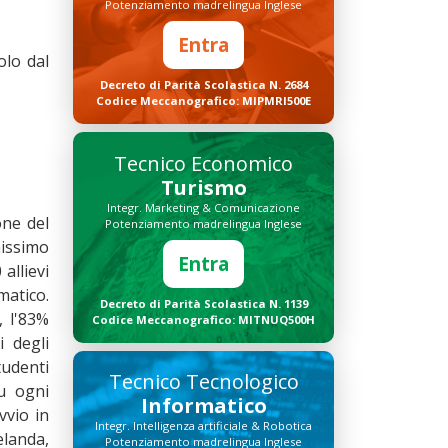
Potenziamento madrelingua Inglese
Entra
olo dal
Decreto di Parità Scolastica N. 2684
Codice Meccanografico: MIPMRI500E
Tecnico Economico
Turismo
Integr. Marketing & Comunicazione
one del
Potenziamento madrelingua Inglese
hissimo
Entra
allievi
matico.
Decreto di Parità Scolastica N. 1139
, l'83%
Codice Meccanografico: MITNUQ500H
 degli
tudenti
Tecnico Tecnologico
u ogni
Informatico
vvio in
Integr. Intelligenza artificiale & Robotica
elanda,
Potenziamento madrelingua Inglese