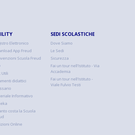
ILITY
SEDI SCOLASTICHE
istro Elettronico
Dove Siamo
nload App Freud
Le Sedi
venzioni Scuola Freud
Sicurezza
Q
Fai un tour nell'Istituto - Via
Accademia
 Utili
Fai un tour nell'Istituto -
umenti didattici
Viale Fulvio Testi
ssario
eriale Informativo
keka
nto costa la Scuola
ud
rizioni Online