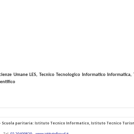
cienze Umane LES
,
Tecnico Tecnologico Informatico Informatica
,
ientifico
 – Scuola paritaria: Istituto Tecnico Informatico, Istituto Tecnico Turis
 – Tel.
02.29409829
–
www.istitutofreud.it