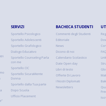
SERVIZI
BACHECA STUDENTI
UT
Sportello Psicologico
Commenti degli Studenti
Reg
Sportello Adolescenti
Editoriale
Dow
Sportello Grafologico
News
Con
Dialogo Educativo
Dicono di noi
FA
tri
Sportello Counseling Parla
Calendario Scolastico
Link
con me
Date Open day
Str
Sportello CIC
Libri di testo
Glo
smo
Sportello SicuraMente
Offerte Di Lavoro
Mat
à
Donna
I Nostri Diplomati
Ba
Sportello dalla Tua parte
Newsletters
Qua
la
Dopo Scuola
Fre
Ufficio Placement
Isc
e”