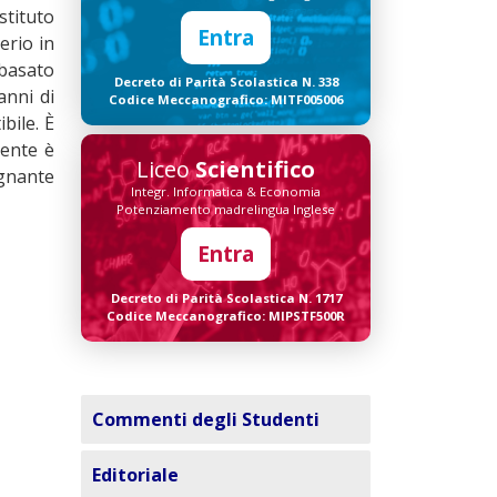
stituto
Entra
erio in
 basato
Decreto di Parità Scolastica N. 338
anni di
Codice Meccanografico: MITF005006
bile. È
cente è
Liceo
Scientifico
egnante
Integr. Informatica & Economia
Potenziamento madrelingua Inglese
Entra
Decreto di Parità Scolastica N. 1717
Codice Meccanografico: MIPSTF500R
Commenti degli Studenti
Editoriale