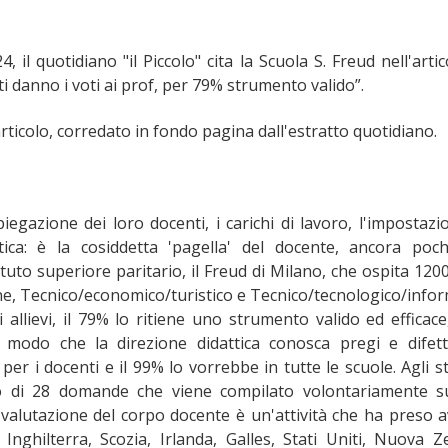
 il quotidiano "il Piccolo" cita la Scuola S. Freud nell'artic
i danno i voti ai prof, per 79% strumento valido”.
'articolo, corredato in fondo pagina dall'estratto quotidiano.
iegazione dei loro docenti, i carichi di lavoro, l'impostazi
ttica: è la cosiddetta 'pagella' del docente, ancora poc
ituto superiore paritario, il Freud di Milano, che ospita 1200 
mane, Tecnico/economico/turistico e Tecnico/tecnologico/infor
llievi, il 79% lo ritiene uno strumento valido ed efficace
modo che la direzione didattica conosca pregi e difetti
 per i docenti e il 99% lo vorrebbe in tutte le scuole. Agli s
o di 28 domande che viene compilato volontariamente s
 valutazione del corpo docente è un'attività che ha preso a
nghilterra, Scozia, Irlanda, Galles, Stati Uniti, Nuova Z