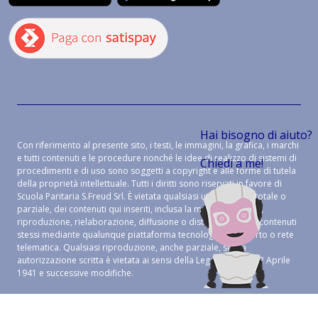
Hai bisogno di aiuto?
Con riferimento al presente sito, i testi, le immagini, la grafica, i marchi
e tutti contenuti e le procedure nonché le idee di realizzo di sistemi di
Chiedi a me!
procedimenti e di uso sono soggetti a copyright e alle forme di tutela
della proprietà intellettuale. Tutti i diritti sono riservati in favore di
Scuola Paritaria S.Freud Srl. È vietata qualsiasi utilizzazione, totale o
parziale, dei contenuti qui inseriti, inclusa la memorizzazione,
riproduzione, rielaborazione, diffusione o distribuzione dei contenuti
stessi mediante qualunque piattaforma tecnologica, supporto o rete
telematica. Qualsiasi riproduzione, anche parziale, senza
autorizzazione scritta è vietata ai sensi della Legge 633 del 22 Aprile
1941 e successive modifiche.
CREDITS:
ALEIDE WEB AGENCY