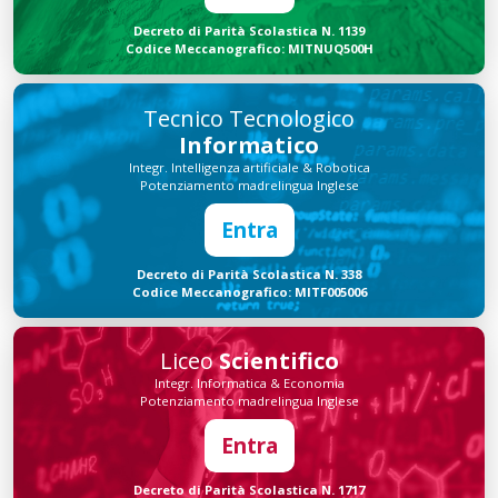
Decreto di Parità Scolastica N. 1139
Codice Meccanografico: MITNUQ500H
Tecnico Tecnologico
Informatico
Integr. Intelligenza artificiale & Robotica
Potenziamento madrelingua Inglese
Entra
Decreto di Parità Scolastica N. 338
Codice Meccanografico: MITF005006
Liceo
Scientifico
Integr. Informatica & Economia
Potenziamento madrelingua Inglese
Entra
Decreto di Parità Scolastica N. 1717