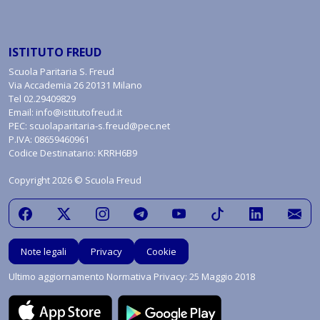
ISTITUTO FREUD
Scuola Paritaria S. Freud
Via Accademia 26 20131 Milano
Tel
02.29409829
Email:
info@istitutofreud.it
PEC:
scuolaparitaria-s.freud@pec.net
P.IVA: 08659460961
Codice Destinatario: KRRH6B9
Copyright 2026 © Scuola Freud
Note legali
Privacy
Cookie
Ultimo aggiornamento Normativa Privacy: 25 Maggio 2018