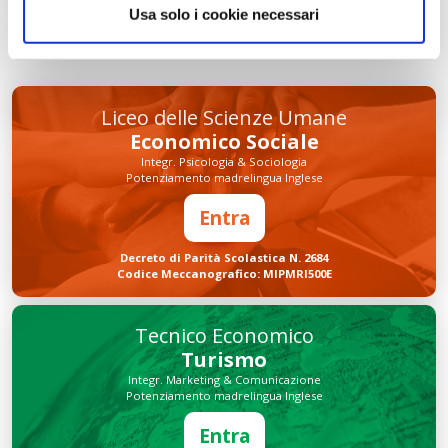
Usa solo i cookie necessari
INVIA COMMENTO
Liceo delle Scienze Umane
Economico Sociale
Integr. Psicologia & Sociologia
Potenziamento madrelingua Inglese
Entra
Decreto di Parità Scolastica N. 2684
Codice Meccanografico: MIPMRI500E
Tecnico Economico
Turismo
Integr. Marketing & Comunicazione
Potenziamento madrelingua Inglese
Entra