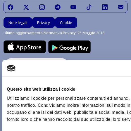
Note legali
Privacy
Cookie
Ultimo aggiornamento Normativa Privacy: 25 Maggio 2018
Questo sito web utilizza i cookie
Utilizziamo i cookie per personalizzare contenuti ed annunci, p
nostro traffico. Condividiamo inoltre informazioni sul modo in c
Con riferimento al presente sito, i testi, le immagini, la grafica, i marchi
occupano di analisi dei dati web, pubblicità e social media, i
e tutti contenuti e le procedure nonché le idee di realizzo di sistemi di
fornito loro o che hanno raccolto dal suo utilizzo dei loro servi
procedimenti e di uso sono soggetti a copyright e alle forme di tutela
della proprietà intellettuale. Tutti i diritti sono riservati in favore di