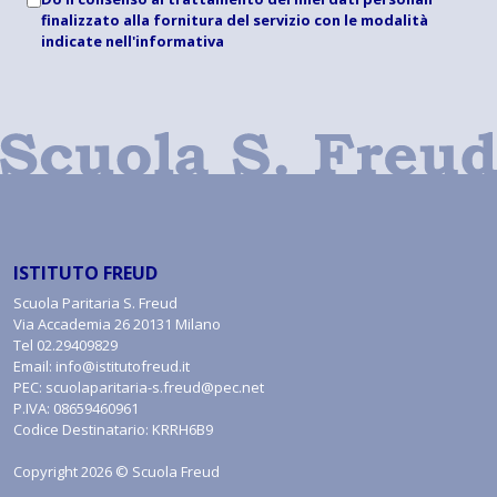
finalizzato alla fornitura del servizio con le modalità
indicate
nell'informativa
ISTITUTO FREUD
Scuola Paritaria S. Freud
Via Accademia 26 20131 Milano
Tel
02.29409829
Email:
info@istitutofreud.it
PEC:
scuolaparitaria-s.freud@pec.net
P.IVA: 08659460961
Codice Destinatario: KRRH6B9
Copyright 2026 © Scuola Freud