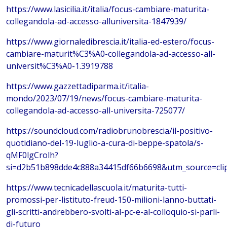
https://www.lasicilia.it/italia/focus-cambiare-maturita-
collegandola-ad-accesso-alluniversita-1847939/
https://www.giornaledibrescia.it/italia-ed-estero/focus-
cambiare-maturit%C3%A0-collegandola-ad-accesso-all-
universit%C3%A0-1.3919788
https://www.gazzettadiparma.it/italia-
mondo/2023/07/19/news/focus-cambiare-maturita-
collegandola-ad-accesso-all-universita-725077/
https://soundcloud.com/radiobrunobrescia/il-positivo-
quotidiano-del-19-luglio-a-cura-di-beppe-spatola/s-
qMF0lgCrolh?
si=d2b51b898dde4c888a34415df66b6698&utm_source=cli
https://www.tecnicadellascuola.it/maturita-tutti-
promossi-per-listituto-freud-150-milioni-lanno-buttati-
gli-scritti-andrebbero-svolti-al-pc-e-al-colloquio-si-parli-
di-futuro