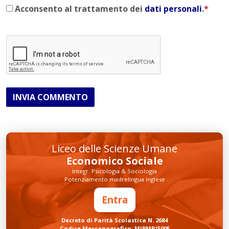
Acconsento al trattamento dei
dati personali
.
*
INVIA COMMENTO
Liceo delle Scienze Umane
Economico Sociale
Integr. Psicologia & Sociologia
Potenziamento madrelingua Inglese
Entra
Decreto di Parità Scolastica N. 2684
Codice Meccanografico: MIPMRI500E